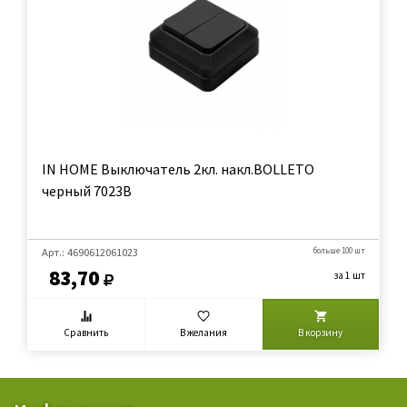
IN HOME Выключатель 2кл. накл.BOLLETO
черный 7023B
Арт.: 4690612061023
больше 100 шт
83,70
за 1 шт
Сравнить
В желания
В корзину