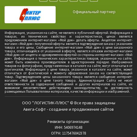
Официальный партнер
Информация, указанная на сайте, не является публичной офертой. Информация о
товарах, их технических свойствах и характеристиках, ценах является
предложением интернет-магазин «Мой дом» делать оферты. Акцептом интернет-
магазин «Мой дом» полученной оферты является подтверждение заказа с указанием
товара и его цены. Сообщение интернет-магазин «Мой дом» о цене заказанного
товара, отличающейся от указанной в оферте, является отказом интернет-магазин
«Мой дом» от акцепта и одновременно офертой со стороны интернет-магазин «Мой
дом». Информация о технических характеристиках товаров, указанная на сайте,
может быть изменена производителем в одностороннем порядке. Изображения
товаров на фотографиях, представленных в каталоге на сайте, могут отличаться от
оригиналов. Информация о цене товара, указанная в каталоге на сайте, может
отличаться от фактической к моменту оформления заказа на соответствующий
товар. Подтверждением цены заказанного товара является сообщение интернет-
магазин «Мой дом» о цене такого товара. Администрация Сайта не несет
ответственности за содержание сообщений и других материалов на сайте, их
возможное несоответствие действующему законодательству, за достоверность
размещаемых Пользователями материалов, качество информации и изображений.
ООО "ЛОГИСТИК-ПЛЮС" © Все права защищены
Авега-Софт - создание и продвижение сайтов
Реквизиты организации:
ИНН: 5406974148
ОГРН: 1175476042378