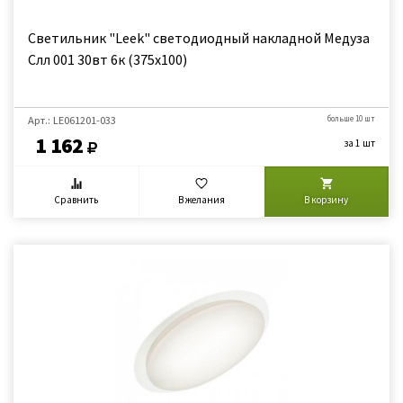
Светильник "Leek" светодиодный накладной Медуза
Слл 001 30вт 6к (375x100)
Арт.: LE061201-033
больше 10 шт
1 162
за 1 шт
Сравнить
В желания
В корзину