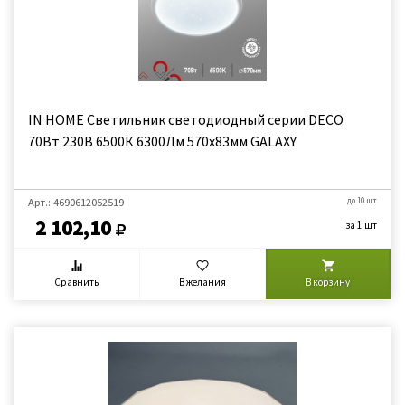
IN HOME Светильник светодиодный серии DECO
70Вт 230В 6500К 6300Лм 570х83мм GALAXY
Арт.: 4690612052519
до 10 шт
2 102,10
за 1 шт
Сравнить
В желания
В корзину