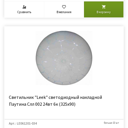
Сравнить
В желания
В корзину
Светильник "Leek" светодиодный накладной
Паутина Слл 002 24вт 6к (325x90)
Арт.: LE061201-034
больше 10 шт