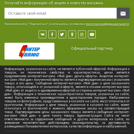
Получайте информацию об акциях и новостях магазина.
Нажимая кнопку "Подписаться", я соглашаюсь с условиями
политики конфиденциальности
Официальный партнер
Информация, указанная на сайте, не является публичной офертой. Информация о
товарах, их технических свойствах и характеристиках, ценах является
предложением интернет-магазин «Мой дом» делать оферты. Акцептом интернет-
магазин «Мой дом» полученной оферты является подтверждение заказа с указанием
товара и его цены. Сообщение интернет-магазин «Мой дом» о цене заказанного
товара, отличающейся от указанной в оферте, является отказом интернет-магазин
«Мой дом» от акцепта и одновременно офертой со стороны интернет-магазин «Мой
дом». Информация о технических характеристиках товаров, указанная на сайте,
может быть изменена производителем в одностороннем порядке. Изображения
товаров на фотографиях, представленных в каталоге на сайте, могут отличаться от
оригиналов. Информация о цене товара, указанная в каталоге на сайте, может
отличаться от фактической к моменту оформления заказа на соответствующий
товар. Подтверждением цены заказанного товара является сообщение интернет-
магазин «Мой дом» о цене такого товара. Администрация Сайта не несет
ответственности за содержание сообщений и других материалов на сайте, их
возможное несоответствие действующему законодательству, за достоверность
размещаемых Пользователями материалов, качество информации и изображений.