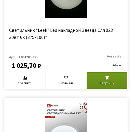
Светильник "Leek" Led накладной Звезда Слл 023
30вт 6к (375х100)*
Арт.: LE061201-125
больше 10 шт
1 025,70
за 1 шт
Сравнить
В желания
В корзину