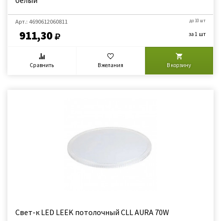
белый
Арт.: 4690612060811
до 10 шт
911,30
за 1 шт
Сравнить
В желания
В корзину
Свет-к LED LEEK потолочный CLL AURA 70W