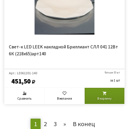
Свет-к LED LEEK накладной Бриллиант СЛЛ 041 12Вт
6К (218x65)арт140
Арт.: LE061201-140
больше 10 шт
451,50
за 1 шт
Сравнить
В желания
В корзину
1
2
3
»
В конец