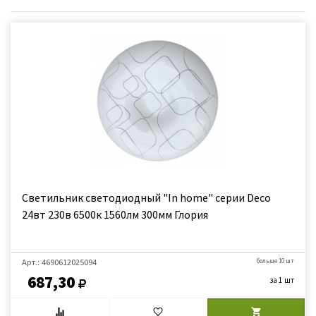
Светильник светодиодный "In home" серии Deco
24вт 230в 6500к 1560лм 300мм Глория
Арт.: 4690612025094
больше 10 шт
687,30
за 1 шт