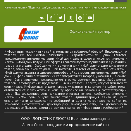
Нажимая кнопку "Подписаться", я соглашаюсь с условиями
политики конфиденциальности
Официальный партнер
Информация, указанная на сайте, не является публичной офертой. Информация о
товарах, их технических свойствах и характеристиках, ценах является
предложением интернет-магазин «Мой дом» делать оферты. Акцептом интернет-
магазин «Мой дом» полученной оферты является подтверждение заказа с указанием
товара и его цены. Сообщение интернет-магазин «Мой дом» о цене заказанного
товара, отличающейся от указанной в оферте, является отказом интернет-магазин
«Мой дом» от акцепта и одновременно офертой со стороны интернет-магазин «Мой
дом». Информация о технических характеристиках товаров, указанная на сайте,
может быть изменена производителем в одностороннем порядке. Изображения
товаров на фотографиях, представленных в каталоге на сайте, могут отличаться от
оригиналов. Информация о цене товара, указанная в каталоге на сайте, может
отличаться от фактической к моменту оформления заказа на соответствующий
товар. Подтверждением цены заказанного товара является сообщение интернет-
магазин «Мой дом» о цене такого товара. Администрация Сайта не несет
ответственности за содержание сообщений и других материалов на сайте, их
возможное несоответствие действующему законодательству, за достоверность
размещаемых Пользователями материалов, качество информации и изображений.
ООО "ЛОГИСТИК-ПЛЮС" © Все права защищены
Авега-Софт - создание и продвижение сайтов