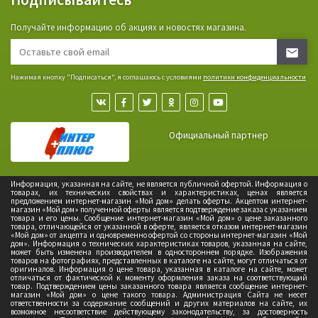
Получайте информацию об акциях и новостях магазина.
Нажимая кнопку "Подписаться", я соглашаюсь с условиями
политики конфиденциальности
Официальный партнер
Информация, указанная на сайте, не является публичной офертой. Информация о
товарах, их технических свойствах и характеристиках, ценах является
предложением интернет-магазин «Мой дом» делать оферты. Акцептом интернет-
магазин «Мой дом» полученной оферты является подтверждение заказа с указанием
товара и его цены. Сообщение интернет-магазин «Мой дом» о цене заказанного
товара, отличающейся от указанной в оферте, является отказом интернет-магазин
«Мой дом» от акцепта и одновременно офертой со стороны интернет-магазин «Мой
дом». Информация о технических характеристиках товаров, указанная на сайте,
может быть изменена производителем в одностороннем порядке. Изображения
товаров на фотографиях, представленных в каталоге на сайте, могут отличаться от
оригиналов. Информация о цене товара, указанная в каталоге на сайте, может
отличаться от фактической к моменту оформления заказа на соответствующий
товар. Подтверждением цены заказанного товара является сообщение интернет-
магазин «Мой дом» о цене такого товара. Администрация Сайта не несет
ответственности за содержание сообщений и других материалов на сайте, их
возможное несоответствие действующему законодательству, за достоверность