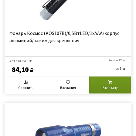
Фонарь Космос (KOS107B)/0,5ВтLED/1xAAА/корпус
алюминий/зажим для крепления
Арт.: KOS107B
больше 100 шт
84,10
за 1 шт
Сравнить
В желания
В корзину