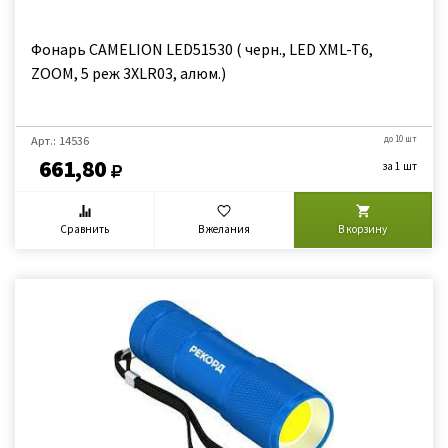
Фонарь CAMELION LED51530 ( черн., LED XML-T6,
ZOOM, 5 реж 3XLR03, алюм.)
Арт.: 14536
до 10 шт
661,80
за 1 шт
Сравнить
В желания
В корзину