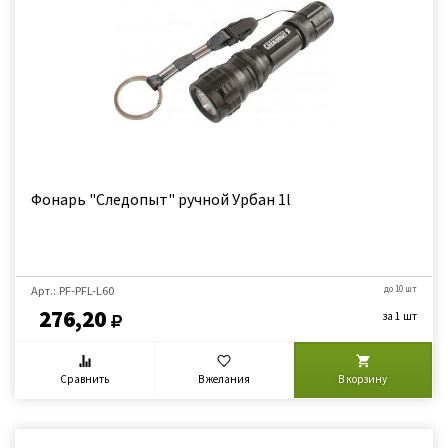
Фонарь "Следопыт" ручной Урбан 1l
Арт.: PF-PFL-L60
до 10 шт
276,20
за 1 шт
Сравнить
В желания
В корзину