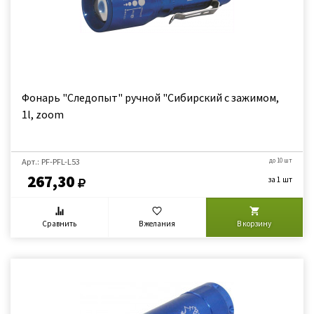
Фонарь "Следопыт" ручной "Сибирский с зажимом,
1l, zoom
Арт.: PF-PFL-L53
до 10 шт
267,30
за 1 шт
Сравнить
В желания
В корзину