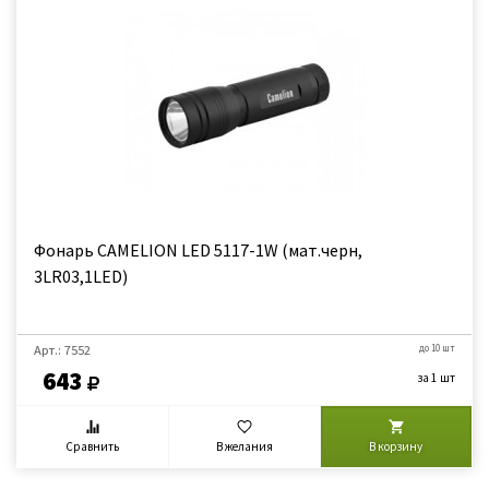
Фонарь CAMELION LED 5117-1W (мат.черн,
3LR03,1LED)
Арт.: 7552
до 10 шт
643
за 1 шт
Сравнить
В желания
В корзину