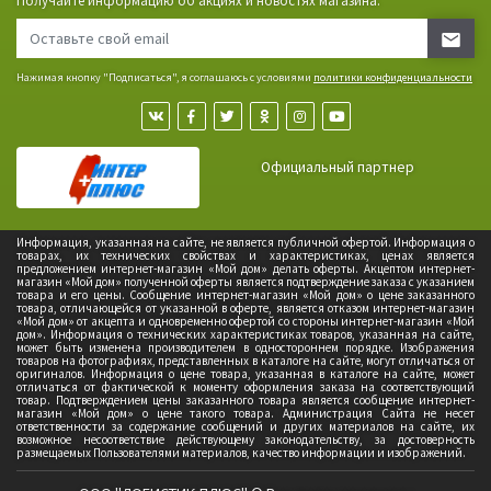
Получайте информацию об акциях и новостях магазина.
Нажимая кнопку "Подписаться", я соглашаюсь с условиями
политики конфиденциальности
Официальный партнер
Информация, указанная на сайте, не является публичной офертой. Информация о
товарах, их технических свойствах и характеристиках, ценах является
предложением интернет-магазин «Мой дом» делать оферты. Акцептом интернет-
магазин «Мой дом» полученной оферты является подтверждение заказа с указанием
товара и его цены. Сообщение интернет-магазин «Мой дом» о цене заказанного
товара, отличающейся от указанной в оферте, является отказом интернет-магазин
«Мой дом» от акцепта и одновременно офертой со стороны интернет-магазин «Мой
дом». Информация о технических характеристиках товаров, указанная на сайте,
может быть изменена производителем в одностороннем порядке. Изображения
товаров на фотографиях, представленных в каталоге на сайте, могут отличаться от
оригиналов. Информация о цене товара, указанная в каталоге на сайте, может
отличаться от фактической к моменту оформления заказа на соответствующий
товар. Подтверждением цены заказанного товара является сообщение интернет-
магазин «Мой дом» о цене такого товара. Администрация Сайта не несет
ответственности за содержание сообщений и других материалов на сайте, их
возможное несоответствие действующему законодательству, за достоверность
размещаемых Пользователями материалов, качество информации и изображений.