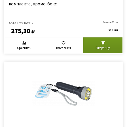
комплекте, промо-бокс
Арт.: TM9-box12
больше 10 шт
275,30
за 1 шт
Сравнить
В желания
В корзину