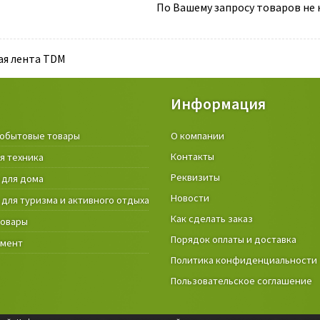
По Вашему запросу товаров не н
ая лента TDM
Информация
обытовые товары
Крепёжные изделия и строител
О компании
материалы
Контакты
я техника
Товары и инструмент для дачи, 
Реквизиты
 для дома
огорода
Новости
 для туризма и активного отдыха
Фонари
Как сделать заказ
товары
Порядок оплаты и доставка
умент
Политика конфиденциальности
Пользовательское соглашение