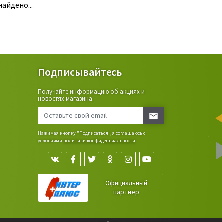
айдено...
Подписывайтесь
Получайте информацию об акциях и
ьные
новостях магазина.
сада,
Нажимая кнопку "Подписаться", я соглашаюсь с
условиями
политики конфиденциальности
Официальный
партнер