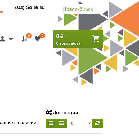
(383) 263-69-68
Новосибирск
0
0
0
0
товара(ов)
Доп. опции:
олько в наличии