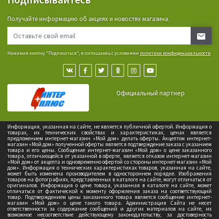
Получайте информацию об акциях и новостях магазина.
Нажимая кнопку "Подписаться", я соглашаюсь с условиями
политики конфиденциальности
Официальный партнер
Информация, указанная на сайте, не является публичной офертой. Информация о
товарах, их технических свойствах и характеристиках, ценах является
предложением интернет-магазин «Мой дом» делать оферты. Акцептом интернет-
магазин «Мой дом» полученной оферты является подтверждение заказа с указанием
товара и его цены. Сообщение интернет-магазин «Мой дом» о цене заказанного
товара, отличающейся от указанной в оферте, является отказом интернет-магазин
«Мой дом» от акцепта и одновременно офертой со стороны интернет-магазин «Мой
дом». Информация о технических характеристиках товаров, указанная на сайте,
может быть изменена производителем в одностороннем порядке. Изображения
товаров на фотографиях, представленных в каталоге на сайте, могут отличаться от
оригиналов. Информация о цене товара, указанная в каталоге на сайте, может
отличаться от фактической к моменту оформления заказа на соответствующий
товар. Подтверждением цены заказанного товара является сообщение интернет-
магазин «Мой дом» о цене такого товара. Администрация Сайта не несет
ответственности за содержание сообщений и других материалов на сайте, их
возможное несоответствие действующему законодательству, за достоверность