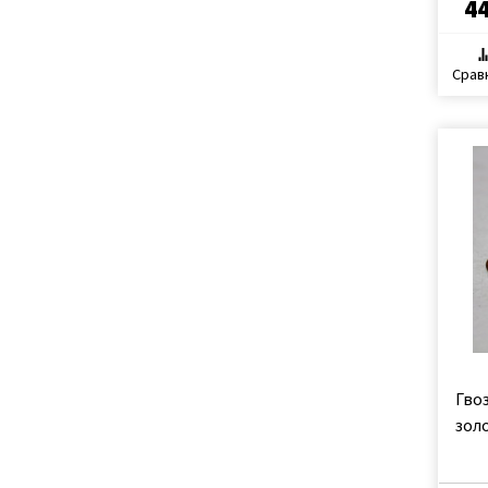
44
Срав
Гво
зол