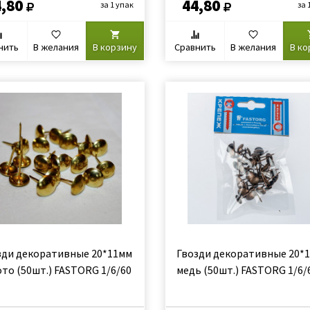
,80
44,80
за 1 упак
за 
нить
В желания
В корзину
Сравнить
В желания
В ко
зди декоративные 20*11мм
Гвозди декоративные 20*
ото (50шт.) FASTORG 1/6/60
медь (50шт.) FASTORG 1/6/