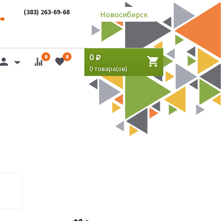
(383) 263-69-68
Новосибирск
0
0
0
0
товара(ов)