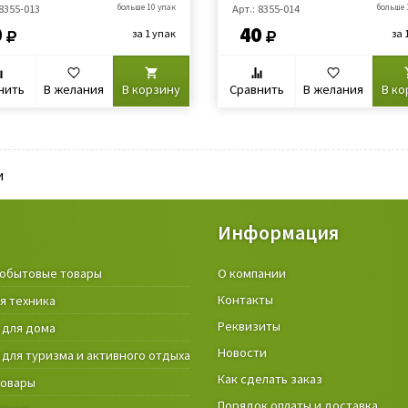
 8355-013
больше 10 упак
Арт.: 8355-014
больше 
0
40
за 1 упак
за 
нить
В желания
В корзину
Сравнить
В желания
В ко
и
Информация
обытовые товары
Крепёжные изделия и строител
О компании
материалы
Контакты
я техника
Товары и инструмент для дачи, 
Реквизиты
 для дома
огорода
Новости
 для туризма и активного отдыха
Фонари
Как сделать заказ
товары
Порядок оплаты и доставка