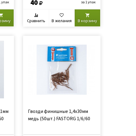
40
1 упак
за 1 упак
рзину
Сравнить
В желания
В корзину
11мм
Гвозди финишные 1,4х30мм
60
медь (50шт.) FASTORG 1/6/60