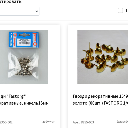
тировать:
Т
ди "Fastorg"
Гвозди декоративные 15*
оративные, никель15мм
золото (80шт.) FASTORG 1/
 8355-002
до 10 упак
Арт.: 8355-003
больше 1