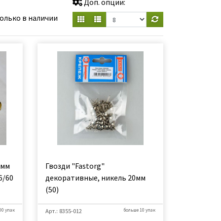
Доп. опции:
олько в наличии
9мм
Гвозди "Fastorg"
6/60
декоративные, никель 20мм
(50)
00 упак
Арт.: 8355-012
больше 10 упак