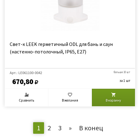
Свет-к LEEK герметичный ODL для бань и саун
(настенно-потолочный, IP65, E27)
Арт.: LE061100-0042
больше 10 шт
670,80
за 1 шт
Сравнить
В желания
В корзину
1
2
3
»
В конец