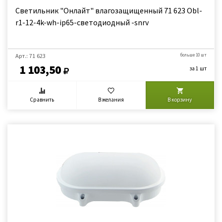
Светильник "Онлайт" влагозащищенный 71 623 Obl-
r1-12-4k-wh-ip65-светодиодный -snrv
Арт.: 71 623
больше 10 шт
1 103,50
за 1 шт
Сравнить
В желания
В корзину