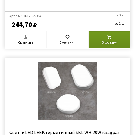
Арт.: 4690612065984
до 10 шт
244,70
за 1 шт
Сравнить
В желания
В корзину
Свет-к LED LEEK герметичный SBL WH 20W квадрат