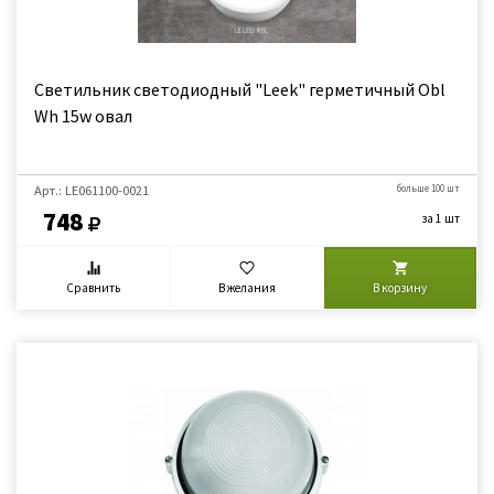
Светильник светодиодный "Leek" герметичный Obl
Wh 15w овал
Арт.: LE061100-0021
больше 100 шт
748
за 1 шт
Сравнить
В желания
В корзину