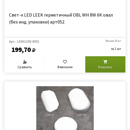
Свет-к LED LEEK герметичный OBL WH 8W 6K овал
(без инд. упаковки) арт052
Арт.: LE061100-0052
больше 10 шт
199,70
за 1 шт
Сравнить
В желания
В корзину