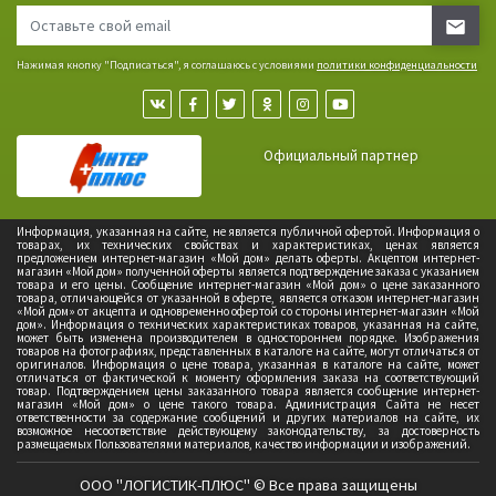
Нажимая кнопку "Подписаться", я соглашаюсь с условиями
политики конфиденциальности
Официальный партнер
Информация, указанная на сайте, не является публичной офертой. Информация о
товарах, их технических свойствах и характеристиках, ценах является
предложением интернет-магазин «Мой дом» делать оферты. Акцептом интернет-
магазин «Мой дом» полученной оферты является подтверждение заказа с указанием
товара и его цены. Сообщение интернет-магазин «Мой дом» о цене заказанного
товара, отличающейся от указанной в оферте, является отказом интернет-магазин
«Мой дом» от акцепта и одновременно офертой со стороны интернет-магазин «Мой
дом». Информация о технических характеристиках товаров, указанная на сайте,
может быть изменена производителем в одностороннем порядке. Изображения
товаров на фотографиях, представленных в каталоге на сайте, могут отличаться от
оригиналов. Информация о цене товара, указанная в каталоге на сайте, может
отличаться от фактической к моменту оформления заказа на соответствующий
товар. Подтверждением цены заказанного товара является сообщение интернет-
магазин «Мой дом» о цене такого товара. Администрация Сайта не несет
ответственности за содержание сообщений и других материалов на сайте, их
возможное несоответствие действующему законодательству, за достоверность
размещаемых Пользователями материалов, качество информации и изображений.
ООО "ЛОГИСТИК-ПЛЮС" © Все права защищены