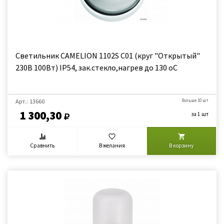
Светильник CAMELION 1102S C01 (круг "Открытый"
230В 100Вт) IP54, зак.стекло,нагрев до 130 оС
Арт.: 13660
больше 10 шт
1 300,30
за 1 шт
Сравнить
В желания
В корзину