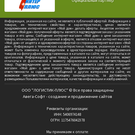
Официальный партнер
Информация, указанная на сайте, не является публичной офертой. Информация о
товарах, их технических свойствах и характеристиках, ценах является
предложением интернет-магазин «Мой дом» делать оферты. Акцептом интернет-
магазин «Мой дом» полученной оферты является подтверждение заказа с указанием
товара и его цены. Сообщение интернет-магазин «Мой дом» о цене заказанного
товара, отличающейся от указанной в оферте, является отказом интернет-магазин
«Мой дом» от акцепта и одновременно офертой со стороны интернет-магазин «Мой
дом». Информация о технических характеристиках товаров, указанная на сайте,
может быть изменена производителем в одностороннем порядке. Изображения
товаров на фотографиях, представленных в каталоге на сайте, могут отличаться от
оригиналов. Информация о цене товара, указанная в каталоге на сайте, может
отличаться от фактической к моменту оформления заказа на соответствующий
товар. Подтверждением цены заказанного товара является сообщение интернет-
магазин «Мой дом» о цене такого товара. Администрация Сайта не несет
ответственности за содержание сообщений и других материалов на сайте, их
возможное несоответствие действующему законодательству, за достоверность
размещаемых Пользователями материалов, качество информации и изображений.
ООО "ЛОГИСТИК-ПЛЮС" © Все права защищены
Авега-Софт - создание и продвижение сайтов
Реквизиты организации:
ИНН: 5406974148
ОГРН: 1175476042378
Мы принимаем к оплате: