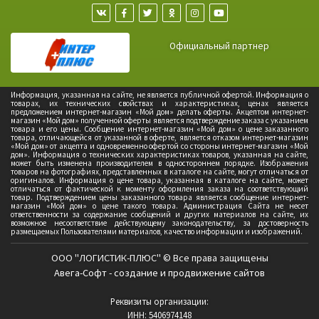
Официальный партнер
Информация, указанная на сайте, не является публичной офертой. Информация о
товарах, их технических свойствах и характеристиках, ценах является
предложением интернет-магазин «Мой дом» делать оферты. Акцептом интернет-
магазин «Мой дом» полученной оферты является подтверждение заказа с указанием
товара и его цены. Сообщение интернет-магазин «Мой дом» о цене заказанного
товара, отличающейся от указанной в оферте, является отказом интернет-магазин
«Мой дом» от акцепта и одновременно офертой со стороны интернет-магазин «Мой
дом». Информация о технических характеристиках товаров, указанная на сайте,
может быть изменена производителем в одностороннем порядке. Изображения
товаров на фотографиях, представленных в каталоге на сайте, могут отличаться от
оригиналов. Информация о цене товара, указанная в каталоге на сайте, может
отличаться от фактической к моменту оформления заказа на соответствующий
товар. Подтверждением цены заказанного товара является сообщение интернет-
магазин «Мой дом» о цене такого товара. Администрация Сайта не несет
ответственности за содержание сообщений и других материалов на сайте, их
возможное несоответствие действующему законодательству, за достоверность
размещаемых Пользователями материалов, качество информации и изображений.
ООО "ЛОГИСТИК-ПЛЮС" © Все права защищены
Авега-Софт - создание и продвижение сайтов
Реквизиты организации:
ИНН: 5406974148