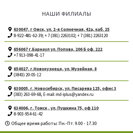
НАШИ ФИЛИАЛЫ
630047, г Омск, ул. 2-я Солнечная, 42а, каб. 25
8-922-481-62-39; + 7 (381) 2263102; + 7 (381) 2263120
656067 г.Барнаул ул. Попова, 206 Б оф. 222
+7 913-098-41-17
654027, г.Новокузнецк, ул. Музейная, 8
(3843) 20-05-12
630005, г. Новосибирск, ул. Писарева 125, офис 3
(383) 263-69-68, E-mail: md-iplus@yandex.ru
634006, г. Томск , ул. Пушкина 75, оф 110
8-903-954-61-42
Общее время работы: Пн.-Пт. 9.00 - 17.30