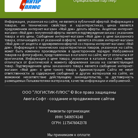
Официальный партнер
Информация, указанная на сайте, не является публичной офертой. Информация о
товарах, их технических свойствах и характеристиках, ценах является
предложением интернет-магазин «Мой дом» делать оферты. Акцептом интернет-
магазин «Мой дом» полученной оферты является подтверждение заказа с указанием
товара и его цены. Сообщение интернет-магазин «Мой дом» о цене заказанного
товара, отличающейся от указанной в оферте, является отказом интернет-магазин
«Мой дом» от акцепта и одновременно офертой со стороны интернет-магазин «Мой
дом». Информация о технических характеристиках товаров, указанная на сайте,
может быть изменена производителем в одностороннем порядке. Изображения
товаров на фотографиях, представленных в каталоге на сайте, могут отличаться от
оригиналов. Информация о цене товара, указанная в каталоге на сайте, может
отличаться от фактической к моменту оформления заказа на соответствующий
товар. Подтверждением цены заказанного товара является сообщение интернет-
магазин «Мой дом» о цене такого товара. Администрация Сайта не несет
ответственности за содержание сообщений и других материалов на сайте, их
возможное несоответствие действующему законодательству, за достоверность
размещаемых Пользователями материалов, качество информации и изображений.
ООО "ЛОГИСТИК-ПЛЮС" © Все права защищены
Авега-Софт - создание и продвижение сайтов
Реквизиты организации:
ИНН: 5406974148
ОГРН: 1175476042378
Мы принимаем к оплате: