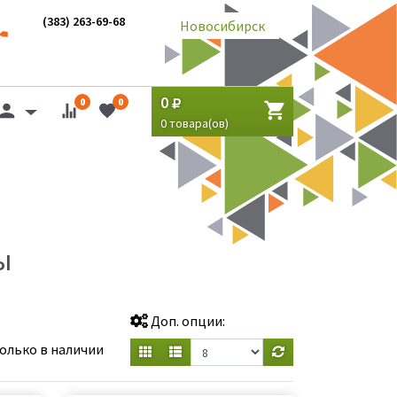
(383) 263-69-68
Новосибирск
0
0
0
0
товара(ов)
Ы
Доп. опции:
олько в наличии