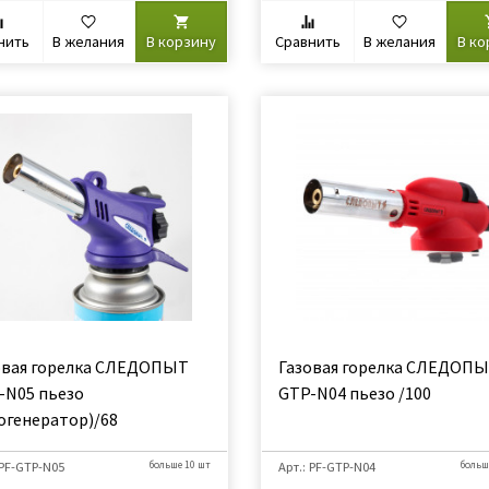
нить
В желания
В корзину
Сравнить
В желания
В ко
овая горелка СЛЕДОПЫТ
Газовая горелка СЛЕДОП
-N05 пьезо
GTP-N04 пьезо /100
зогенератор)/68
 PF-GTP-N05
больше 10 шт
Арт.: PF-GTP-N04
больш