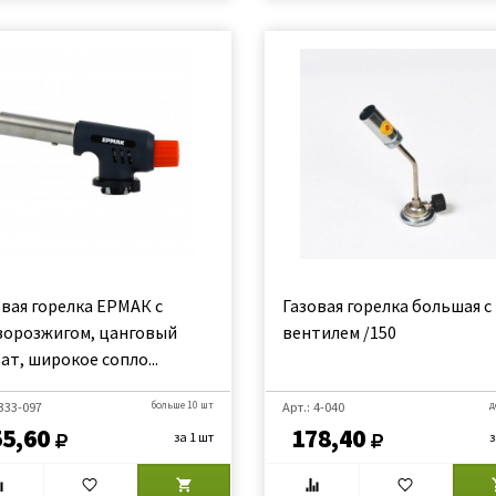
овая горелка ЕРМАК с
Газовая горелка большая с
зорозжигом, цанговый
вентилем /150
ат, широкое сопло...
 333-097
больше 10 шт
Арт.: 4-040
д
55,60
178,40
за 1 шт
з