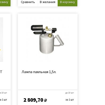
рзину
Сравнить
В желания
В корзину
ЫТ
Лампа паяльная 1,5л.
е 10 шт
до 10 шт
2 809,70
а 1 шт
за 1 шт