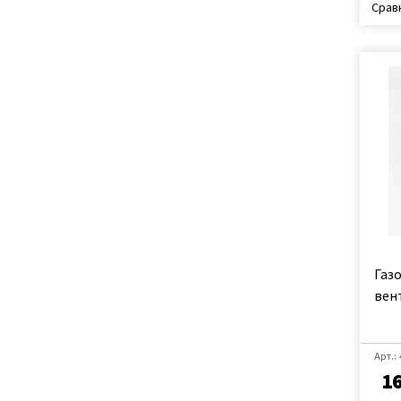
Срав
Газо
вен
Арт.:
1