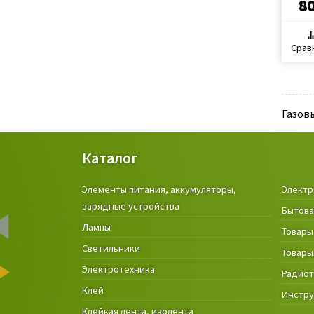
8
Срав
Газов
Каталог
Элементы питания, аккумуляторы,
Электр
зарядные устройства
Бытова
Лампы
Товары
Светильники
Товары
Электротехника
Радио
Клей
Инстр
Клейкая лента, изолента