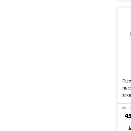
Газ
пье
захв
Арт.:
4