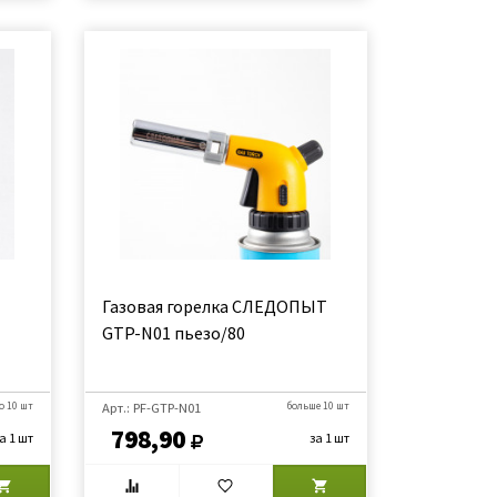
Газовая горелка СЛЕДОПЫТ
GTP-N01 пьезо/80
о 10 шт
Арт.: PF-GTP-N01
больше 10 шт
798,90
а 1 шт
за 1 шт