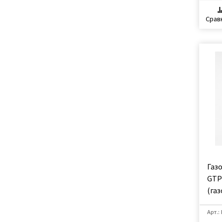
Срав
Газ
GTP
(га
Арт.: