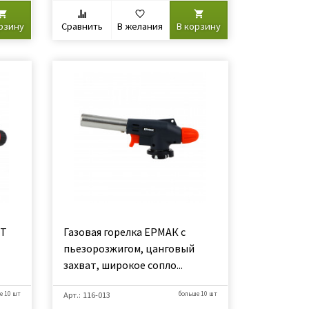
рзину
Сравнить
В желания
В корзину
ЫТ
Газовая горелка ЕРМАК с
пьезорозжигом, цанговый
захват, широкое cопло...
е 10 шт
Арт.: 116-013
больше 10 шт