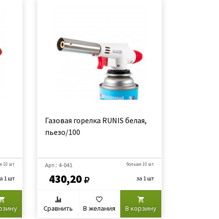
Газовая горелка RUNIS белая,
пьезо/100
е 10 шт
Арт.: 4-041
больше 10 шт
430,20
а 1 шт
за 1 шт
рзину
Сравнить
В желания
В корзину