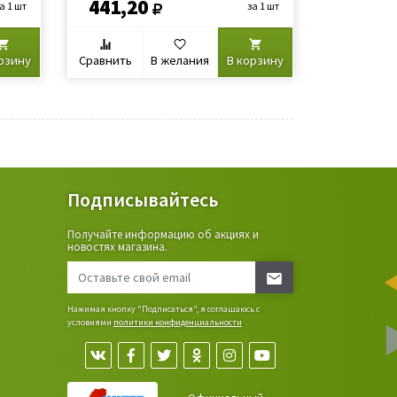
441,20
а 1 шт
за 1 шт
рзину
Сравнить
В желания
В корзину
Подписывайтесь
Получайте информацию об акциях и
ьные
новостях магазина.
сада,
Нажимая кнопку "Подписаться", я соглашаюсь с
условиями
политики конфиденциальности