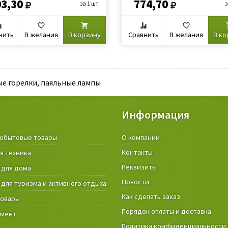
03,30
774,70
за 1 шт
з
нить
В желания
В корзину
Сравнить
В желания
В ко
ые горелки, паяльные лампы
Информация
обытовые товары
Крепёжные изделия и строител
О компании
материалы
Контакты
я техника
Товары и инструмент для дачи, 
Реквизиты
 для дома
огорода
Новости
 для туризма и активного отдыха
Фонари
Как сделать заказ
товары
Порядок оплаты и доставка
умент
Политика конфиденциальности