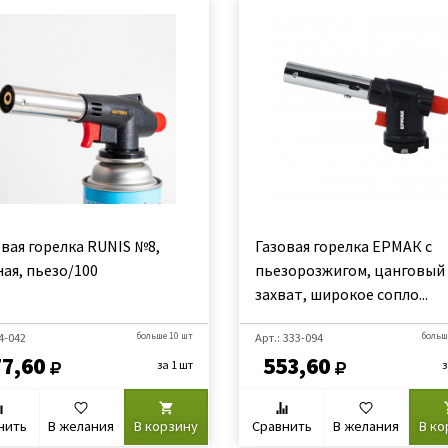
овая горелка RUNIS №8,
Газовая горелка ЕРМАК с
ная, пьезо/100
пьезорозжигом, цанговый
захват, широкое сопло...
 4-042
больше 10 шт
Арт.: 333-094
больш
77,60
553,60
за 1 шт
з
нить
В желания
В корзину
Сравнить
В желания
В ко