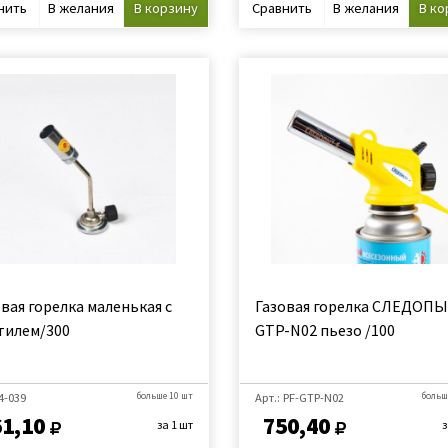
нить
В желания
В корзину
Сравнить
В желания
В ко
вая горелка маленькая с
Газовая горелка СЛЕДОП
тилем/300
GTP-N02 пьезо /100
 4-039
больше 10 шт
Арт.: PF-GTP-N02
больш
61,10
750,40
за 1 шт
з