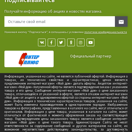
Получайте информацию об акциях и новостях магазина.
Нажимая кнопку "Подписаться", я соглашаюсь с условиями
политики конфиденциальности
Официальный партнер
Информация, указанная на сайте, не является публичной офертой. Информация о
товарах, их технических свойствах и характеристиках, ценах является
предложением интернет-магазин «Мой дом» делать оферты. Акцептом интернет-
магазин «Мой дом» полученной оферты является подтверждение заказа с указанием
товара и его цены. Сообщение интернет-магазин «Мой дом» о цене заказанного
товара, отличающейся от указанной в оферте, является отказом интернет-магазин
«Мой дом» от акцепта и одновременно офертой со стороны интернет-магазин «Мой
дом». Информация о технических характеристиках товаров, указанная на сайте,
может быть изменена производителем в одностороннем порядке. Изображения
товаров на фотографиях, представленных в каталоге на сайте, могут отличаться от
оригиналов. Информация о цене товара, указанная в каталоге на сайте, может
отличаться от фактической к моменту оформления заказа на соответствующий
товар. Подтверждением цены заказанного товара является сообщение интернет-
магазин «Мой дом» о цене такого товара. Администрация Сайта не несет
ответственности за содержание сообщений и других материалов на сайте, их
возможное несоответствие действующему законодательству, за достоверность