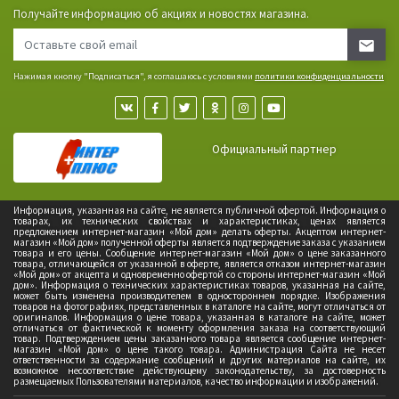
Получайте информацию об акциях и новостях магазина.
Нажимая кнопку "Подписаться", я соглашаюсь с условиями
политики конфиденциальности
Официальный партнер
Информация, указанная на сайте, не является публичной офертой. Информация о
товарах, их технических свойствах и характеристиках, ценах является
предложением интернет-магазин «Мой дом» делать оферты. Акцептом интернет-
магазин «Мой дом» полученной оферты является подтверждение заказа с указанием
товара и его цены. Сообщение интернет-магазин «Мой дом» о цене заказанного
товара, отличающейся от указанной в оферте, является отказом интернет-магазин
«Мой дом» от акцепта и одновременно офертой со стороны интернет-магазин «Мой
дом». Информация о технических характеристиках товаров, указанная на сайте,
может быть изменена производителем в одностороннем порядке. Изображения
товаров на фотографиях, представленных в каталоге на сайте, могут отличаться от
оригиналов. Информация о цене товара, указанная в каталоге на сайте, может
отличаться от фактической к моменту оформления заказа на соответствующий
товар. Подтверждением цены заказанного товара является сообщение интернет-
магазин «Мой дом» о цене такого товара. Администрация Сайта не несет
ответственности за содержание сообщений и других материалов на сайте, их
возможное несоответствие действующему законодательству, за достоверность
размещаемых Пользователями материалов, качество информации и изображений.