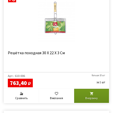
Решётка походная 30 Х 22 Х 3 См
Арт.: 610-006
больше 10 шт
763,40
за 1 шт
Сравнить
В желания
В корзину