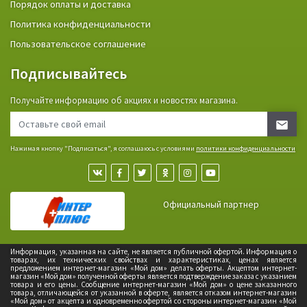
Порядок оплаты и доставка
Политика конфиденциальности
Пользовательское соглашение
Подписывайтесь
Получайте информацию об акциях и новостях магазина.
Нажимая кнопку "Подписаться", я соглашаюсь с условиями
политики конфиденциальности
Официальный партнер
Информация, указанная на сайте, не является публичной офертой. Информация о
товарах, их технических свойствах и характеристиках, ценах является
предложением интернет-магазин «Мой дом» делать оферты. Акцептом интернет-
магазин «Мой дом» полученной оферты является подтверждение заказа с указанием
товара и его цены. Сообщение интернет-магазин «Мой дом» о цене заказанного
товара, отличающейся от указанной в оферте, является отказом интернет-магазин
«Мой дом» от акцепта и одновременно офертой со стороны интернет-магазин «Мой