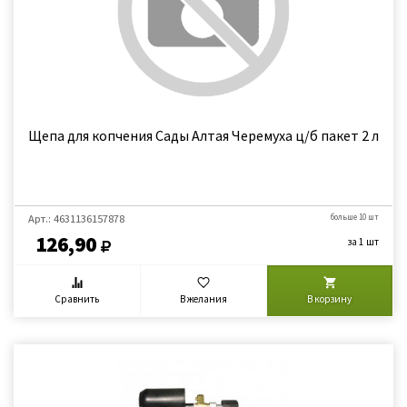
Щепа для копчения Сады Алтая Черемуха ц/б пакет 2 л
Арт.: 4631136157878
больше 10 шт
126,90
за 1 шт
Сравнить
В желания
В корзину