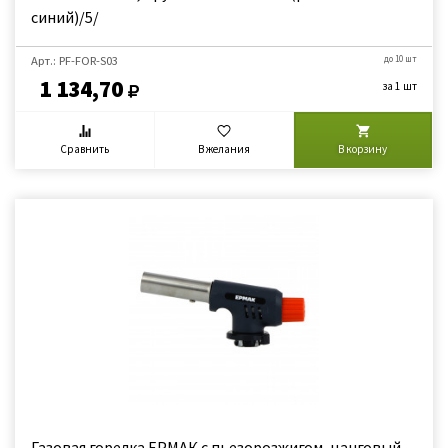
синий)/5/
Арт.: PF-FOR-S03
до 10 шт
1 134,70
за 1 шт
Сравнить
В желания
В корзину
Газовая горелка ЕРМАК с пьезорозжигом, цанговый