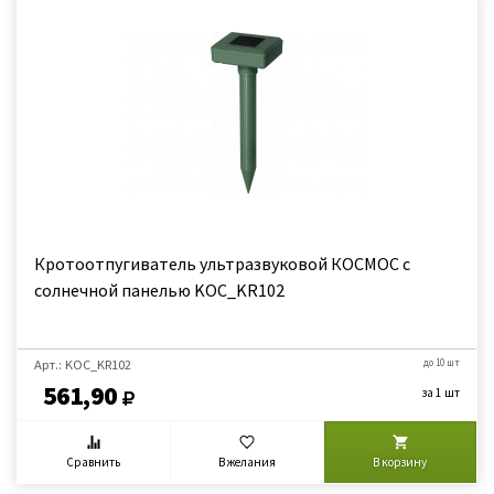
Кротоотпугиватель ультразвуковой КОСМОС с
солнечной панелью KOC_KR102
Арт.: KOC_KR102
до 10 шт
561,90
за 1 шт
Сравнить
В желания
В корзину