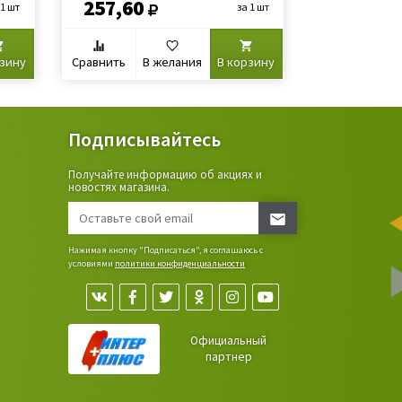
257,60
218,80
 1 шт
за 1 шт
рзину
Сравнить
В желания
В корзину
Сравнить
В
Подписывайтесь
Получайте информацию об акциях и
ьные
новостях магазина.
сада,
Нажимая кнопку "Подписаться", я соглашаюсь с
условиями
политики конфиденциальности
Официальный
партнер