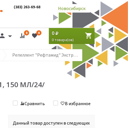
(383) 263-69-68
Новосибирск
0
0
0
0
товара(ов)
Репеллент "Рефтамид" Экстра Максимум (усиленный) 5 в 1, 150 мл/24/
, 150 МЛ/24/
Сравнить
В избранное
Данный товар доступен в следующих