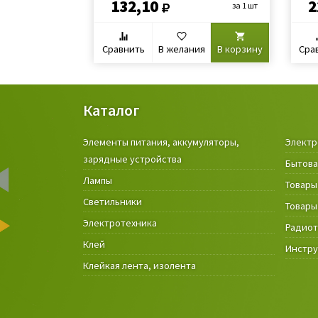
132,10
2
за 1 шт
Сравнить
В желания
В корзину
Сра
Каталог
Элементы питания, аккумуляторы,
Электр
зарядные устройства
Бытова
Лампы
Товары
Светильники
Товары
Электротехника
Радио
Клей
Инстр
Клейкая лента, изолента