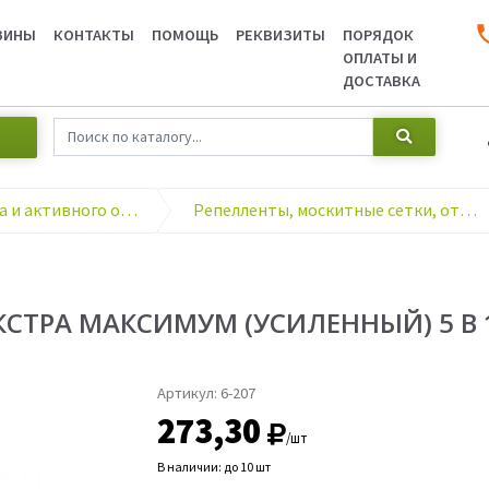
ЗИНЫ
КОНТАКТЫ
ПОМОЩЬ
РЕКВИЗИТЫ
ПОРЯДОК
ОПЛАТЫ И
ДОСТАВКА
Товары для туризма и активного отдыха
Репелленты, москитные сетки, отпугиватели, мышеловки
СТРА МАКСИМУМ (УСИЛЕННЫЙ) 5 В 1
Артикул:
6-207
273,30
/шт
В наличии: до 10 шт