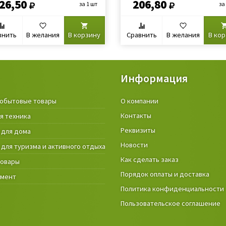
26,50
206,80
за 1 шт
за
внить
В желания
В корзину
Сравнить
В желания
В ко
Информация
обытовые товары
Крепёжные изделия и строител
О компании
материалы
Контакты
я техника
Товары и инструмент для дачи, 
Реквизиты
 для дома
огорода
Новости
 для туризма и активного отдыха
Фонари
Как сделать заказ
товары
Порядок оплаты и доставка
умент
Политика конфиденциальности
Пользовательское соглашение