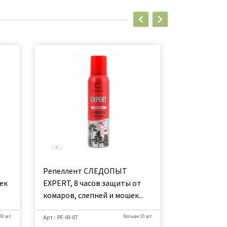
Репеллент СЛЕДОПЫТ
Репеллент 
ек
EXPERT, 8 часов защиты от
Максимум 3 
комаров, слепней и мошек...
мл/15
00 шт
Арт.: PF-IR-07
больше 10 шт
Арт.: 6-205