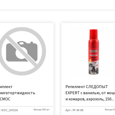
мплект
Репеллент СЛЕДОПЫТ
мигатор+жидкость
EXPERT с ванилью, от мош
СМОС
и комаров, аэрозоль, 150...
.: KOC_GH326
больше 100 шт
Арт.: PF-IR-08
больше 1