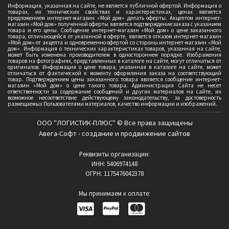
Информация, указанная на сайте, не является публичной офертой. Информация о
товарах, их технических свойствах и характеристиках, ценах является
предложением интернет-магазин «Мой дом» делать оферты. Акцептом интернет-
магазин «Мой дом» полученной оферты является подтверждение заказа с указанием
товара и его цены. Сообщение интернет-магазин «Мой дом» о цене заказанного
товара, отличающейся от указанной в оферте, является отказом интернет-магазин
«Мой дом» от акцепта и одновременно офертой со стороны интернет-магазин «Мой
дом». Информация о технических характеристиках товаров, указанная на сайте,
может быть изменена производителем в одностороннем порядке. Изображения
товаров на фотографиях, представленных в каталоге на сайте, могут отличаться от
оригиналов. Информация о цене товара, указанная в каталоге на сайте, может
отличаться от фактической к моменту оформления заказа на соответствующий
товар. Подтверждением цены заказанного товара является сообщение интернет-
магазин «Мой дом» о цене такого товара. Администрация Сайта не несет
ответственности за содержание сообщений и других материалов на сайте, их
возможное несоответствие действующему законодательству, за достоверность
размещаемых Пользователями материалов, качество информации и изображений.
ООО "ЛОГИСТИК-ПЛЮС" © Все права защищены
Авега-Софт - создание и продвижение сайтов
Реквизиты организации:
ИНН: 5406974148
ОГРН: 1175476042378
Мы принимаем к оплате: