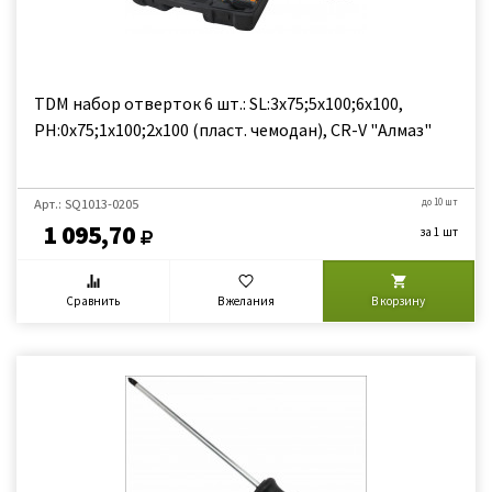
TDM набор отверток 6 шт.: SL:3x75;5x100;6x100,
PH:0х75;1x100;2x100 (пласт. чемодан), CR-V "Алмаз"
Арт.: SQ1013-0205
до 10 шт
1 095,70
за 1 шт
Сравнить
В желания
В корзину