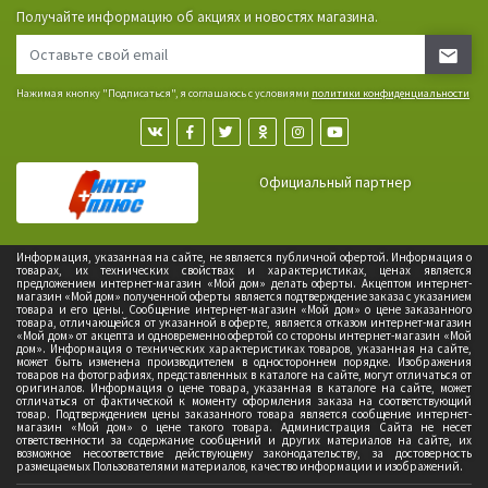
Получайте информацию об акциях и новостях магазина.
Нажимая кнопку "Подписаться", я соглашаюсь с условиями
политики конфиденциальности
Официальный партнер
Информация, указанная на сайте, не является публичной офертой. Информация о
товарах, их технических свойствах и характеристиках, ценах является
предложением интернет-магазин «Мой дом» делать оферты. Акцептом интернет-
магазин «Мой дом» полученной оферты является подтверждение заказа с указанием
товара и его цены. Сообщение интернет-магазин «Мой дом» о цене заказанного
товара, отличающейся от указанной в оферте, является отказом интернет-магазин
«Мой дом» от акцепта и одновременно офертой со стороны интернет-магазин «Мой
дом». Информация о технических характеристиках товаров, указанная на сайте,
может быть изменена производителем в одностороннем порядке. Изображения
товаров на фотографиях, представленных в каталоге на сайте, могут отличаться от
оригиналов. Информация о цене товара, указанная в каталоге на сайте, может
отличаться от фактической к моменту оформления заказа на соответствующий
товар. Подтверждением цены заказанного товара является сообщение интернет-
магазин «Мой дом» о цене такого товара. Администрация Сайта не несет
ответственности за содержание сообщений и других материалов на сайте, их
возможное несоответствие действующему законодательству, за достоверность
размещаемых Пользователями материалов, качество информации и изображений.