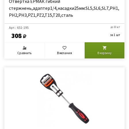
Отвертка ЕРМАК гибкий
стержнень,адаптер1/4,насадки25мм:SL5,SL6,SL7,PH1,
PH2,PH3,PZ1,PZ2,T15,T20,сталь
Арт.: 651-195
до 10 шт
308
за 1 шт
Сравнить
В желания
В корзину