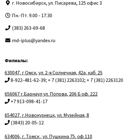
г. Новосибирск, ул. Писарева, 125 офис 3
Пн.-Пт. 9.00 - 17.30
(383) 263-69-68
md-iplus@yandex.ru
Филиалы:
630047, г Омск, ул. 2-я Солнечная, 42а, каб. 25
8-922-481-62-39; + 7 (381) 2263102; + 7 (381) 2263120
656067 г.Барнаул ул. Попова, 206 Б оф. 222
+7 913-098-41-17
654027, г.Новокузнецк, ул. Музейная, 8
(3843) 20-05-12
634006, г. Томск , ул. Пушкина 75, оф 110