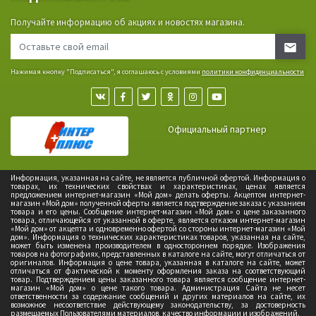
Получайте информацию об акциях и новостях магазина.
Нажимая кнопку "Подписаться", я соглашаюсь с условиями
политики конфиденциальности
Официальный партнер
Информация, указанная на сайте, не является публичной офертой. Информация о
товарах, их технических свойствах и характеристиках, ценах является
предложением интернет-магазин «Мой дом» делать оферты. Акцептом интернет-
магазин «Мой дом» полученной оферты является подтверждение заказа с указанием
товара и его цены. Сообщение интернет-магазин «Мой дом» о цене заказанного
товара, отличающейся от указанной в оферте, является отказом интернет-магазин
«Мой дом» от акцепта и одновременно офертой со стороны интернет-магазин «Мой
дом». Информация о технических характеристиках товаров, указанная на сайте,
может быть изменена производителем в одностороннем порядке. Изображения
товаров на фотографиях, представленных в каталоге на сайте, могут отличаться от
оригиналов. Информация о цене товара, указанная в каталоге на сайте, может
отличаться от фактической к моменту оформления заказа на соответствующий
товар. Подтверждением цены заказанного товара является сообщение интернет-
магазин «Мой дом» о цене такого товара. Администрация Сайта не несет
ответственности за содержание сообщений и других материалов на сайте, их
возможное несоответствие действующему законодательству, за достоверность
размещаемых Пользователями материалов, качество информации и изображений.