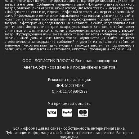
магазин «Мой дом» полученной оферты является подтверждение заказа с указанием
товара и его цены. Сообщение интернет-магазин «Мой дом» о цене заказанного
товара, отличающейся от указанной в оферте, является отказом интернет-магазин
«Мой дом» от акцепта и одновременно офертой со стороны интернет-магазин «Мой
дом». Информация о технических характеристиках товаров, указанная на сайте,
может быть изменена производителем в одностороннем порядке. Изображения
товаров на фотографиях, представленных в каталоге на сайте, могут отличаться от
оригиналов. Информация о цене товара, указанная в каталоге на сайте, может
отличаться от фактической к моменту оформления заказа на соответствующий
товар. Подтверждением цены заказанного товара является сообщение интернет-
магазин «Мой дом» о цене такого товара. Администрация Сайта не несет
ответственности за содержание сообщений и других материалов на сайте, их
возможное несоответствие действующему законодательству, за достоверность
размещаемых Пользователями материалов, качество информации и изображений.
ООО "ЛОГИСТИК-ПЛЮС" © Все права защищены
Авега-Софт - создание и продвижение сайтов
Реквизиты организации:
ИНН: 5406974148
ОГРН: 1175476042378
Мы принимаем к оплате:
Вся информация на сайте - собственность интернет-магазина.
Публикация информации с сайта без разрешения запрешена. Все права
защищены.