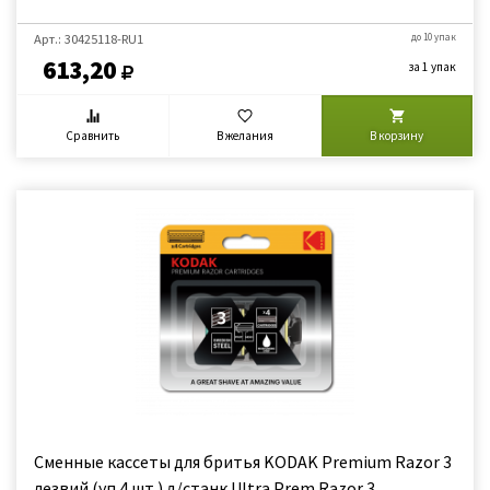
Арт.: 30425118-RU1
до 10 упак
613,20
за 1 упак
Сравнить
В желания
В корзину
Сменные кассеты для бритья KODAK Premium Razor 3
лезвий (уп.4 шт.) д/станк Ultra Prem Razor 3