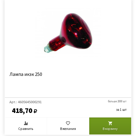
Лампа икзк 250
Арт.: 4605645000291
больше 2000 шт
418,70
за 1 шт
Сравнить
В желания
В корзину