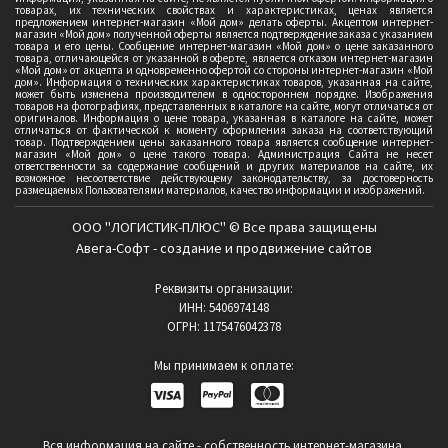
товарах, их технических свойствах и характеристиках, ценах является
предложением интернет-магазин «Мой дом» делать оферты. Акцептом интернет-
магазин «Мой дом» полученной оферты является подтверждение заказа с указанием
товара и его цены. Сообщение интернет-магазин «Мой дом» о цене заказанного
товара, отличающейся от указанной в оферте, является отказом интернет-магазин
«Мой дом» от акцепта и одновременно офертой со стороны интернет-магазин «Мой
дом». Информация о технических характеристиках товаров, указанная на сайте,
может быть изменена производителем в одностороннем порядке. Изображения
товаров на фотографиях, представленных в каталоге на сайте, могут отличаться от
оригиналов. Информация о цене товара, указанная в каталоге на сайте, может
отличаться от фактической к моменту оформления заказа на соответствующий
товар. Подтверждением цены заказанного товара является сообщение интернет-
магазин «Мой дом» о цене такого товара. Администрация Сайта не несет
ответственности за содержание сообщений и других материалов на сайте, их
возможное несоответствие действующему законодательству, за достоверность
размещаемых Пользователями материалов, качество информации и изображений.
ООО "ЛОГИСТИК-ПЛЮС" © Все права защищены
Авега-Софт - создание и продвижение сайтов
Реквизиты организации:
ИНН: 5406974148
ОГРН: 1175476042378
Мы принимаем к оплате:
Вся информация на сайте - собственность интернет-магазина.