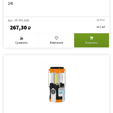
24l
Арт.: PF-PFL-K06
до 10 шт
267,30
за 1 шт
Сравнить
В желания
В корзину