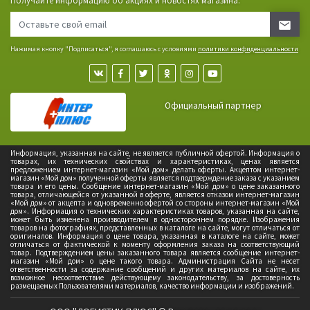
Получайте информацию об акциях и новостях магазина.
Нажимая кнопку "Подписаться", я соглашаюсь с условиями
политики конфиденциальности
Официальный партнер
Информация, указанная на сайте, не является публичной офертой. Информация о
товарах, их технических свойствах и характеристиках, ценах является
предложением интернет-магазин «Мой дом» делать оферты. Акцептом интернет-
магазин «Мой дом» полученной оферты является подтверждение заказа с указанием
товара и его цены. Сообщение интернет-магазин «Мой дом» о цене заказанного
товара, отличающейся от указанной в оферте, является отказом интернет-магазин
«Мой дом» от акцепта и одновременно офертой со стороны интернет-магазин «Мой
дом». Информация о технических характеристиках товаров, указанная на сайте,
может быть изменена производителем в одностороннем порядке. Изображения
товаров на фотографиях, представленных в каталоге на сайте, могут отличаться от
оригиналов. Информация о цене товара, указанная в каталоге на сайте, может
отличаться от фактической к моменту оформления заказа на соответствующий
товар. Подтверждением цены заказанного товара является сообщение интернет-
магазин «Мой дом» о цене такого товара. Администрация Сайта не несет
ответственности за содержание сообщений и других материалов на сайте, их
возможное несоответствие действующему законодательству, за достоверность
размещаемых Пользователями материалов, качество информации и изображений.