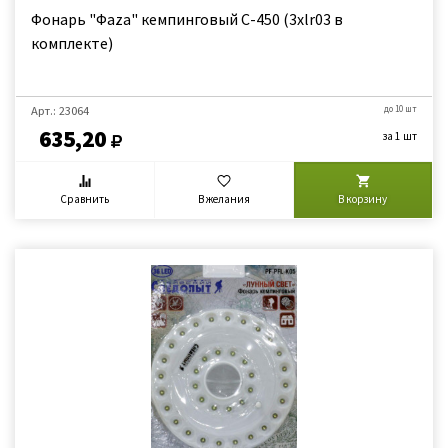
Фонарь "Фаzа" кемпинговый С-450 (3хlr03 в
комплекте)
Арт.: 23064
до 10 шт
635,20
за 1 шт
Сравнить
В желания
В корзину