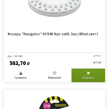
Фонарь "Navigator" 94 948 Npt-ca06-3aa (48led свет)
Арт.: 94 948
до 10 шт
582,70
за 1 шт
Сравнить
В желания
В корзину