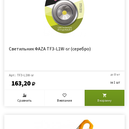
Светильник ФАZА TF3-L1W-sr (серебро)
Арт.: TF3-L1W-sr
до 10 шт
163,20
за 1 шт
Сравнить
В желания
В корзину