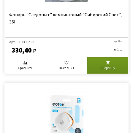
Фонарь "Следопыт" кемпинговый "Сибирский Свет",
36l
Арт.: PF-PFL-K05
до 10 шт
330,40
за 1 шт
Сравнить
В желания
В корзину