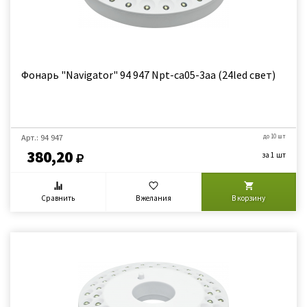
Фонарь "Navigator" 94 947 Npt-ca05-3aa (24led свет)
Арт.: 94 947
до 10 шт
380,20
за 1 шт
Сравнить
В желания
В корзину