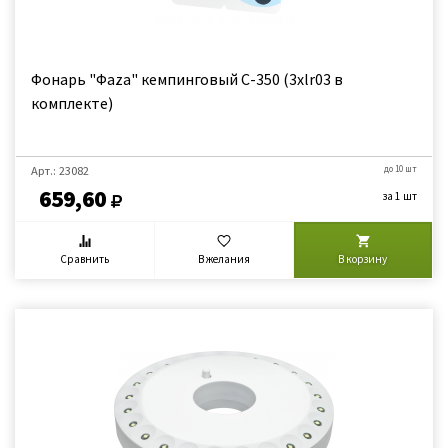
Фонарь "Фаzа" кемпинговый С-350 (3хlr03 в
комплекте)
Арт.: 23082
до 10 шт
659,60
за 1 шт
Сравнить
В желания
В корзину