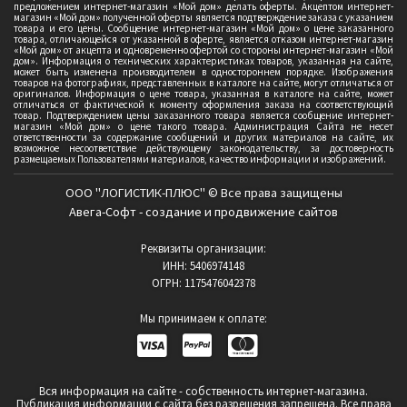
предложением интернет-магазин «Мой дом» делать оферты. Акцептом интернет-
магазин «Мой дом» полученной оферты является подтверждение заказа с указанием
товара и его цены. Сообщение интернет-магазин «Мой дом» о цене заказанного
товара, отличающейся от указанной в оферте, является отказом интернет-магазин
«Мой дом» от акцепта и одновременно офертой со стороны интернет-магазин «Мой
дом». Информация о технических характеристиках товаров, указанная на сайте,
может быть изменена производителем в одностороннем порядке. Изображения
товаров на фотографиях, представленных в каталоге на сайте, могут отличаться от
оригиналов. Информация о цене товара, указанная в каталоге на сайте, может
отличаться от фактической к моменту оформления заказа на соответствующий
товар. Подтверждением цены заказанного товара является сообщение интернет-
магазин «Мой дом» о цене такого товара. Администрация Сайта не несет
ответственности за содержание сообщений и других материалов на сайте, их
возможное несоответствие действующему законодательству, за достоверность
размещаемых Пользователями материалов, качество информации и изображений.
ООО "ЛОГИСТИК-ПЛЮС" © Все права защищены
Авега-Софт - создание и продвижение сайтов
Реквизиты организации:
ИНН: 5406974148
ОГРН: 1175476042378
Мы принимаем к оплате:
Вся информация на сайте - собственность интернет-магазина.
Публикация информации с сайта без разрешения запрешена. Все права