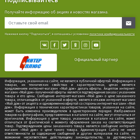
Получайте информацию об акциях и новостях магазина.
Нажимая кнопку "Подписаться", я соглашаюсь с условиями
политики конфиденциальности
Официальный партнер
Информация, указанная на сайте, не является публичной офертой. Информация о
товарах, их технических свойствах и характеристиках, ценах является
предложением интернет-магазин «Мой дом» делать оферты. Акцептом интернет-
магазин «Мой дом» полученной оферты является подтверждение заказа с указанием
товара и его цены. Сообщение интернет-магазин «Мой дом» о цене заказанного
товара, отличающейся от указанной в оферте, является отказом интернет-магазин
«Мой дом» от акцепта и одновременно офертой со стороны интернет-магазин «Мой
дом». Информация о технических характеристиках товаров, указанная на сайте,
может быть изменена производителем в одностороннем порядке. Изображения
товаров на фотографиях, представленных в каталоге на сайте, могут отличаться от
оригиналов. Информация о цене товара, указанная в каталоге на сайте, может
отличаться от фактической к моменту оформления заказа на соответствующий
товар. Подтверждением цены заказанного товара является сообщение интернет-
магазин «Мой дом» о цене такого товара. Администрация Сайта не несет
ответственности за содержание сообщений и других материалов на сайте, их
возможное несоответствие действующему законодательству, за достоверность