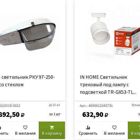
 светильник РКУ 97-250-
IN HOME Светильник
со стеклом
трековый под лампу с
подсветкой TR-GX53-TL...
 SQ0318-0012
до 10 шт
Арт.: 4690612043791
больш
892,50
632,90
за 1 шт
з
нить
В желания
В корзину
Сравнить
В желания
В ко