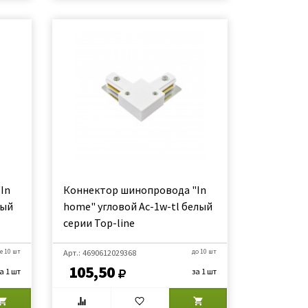
In
Коннектор шинопровода "In
лый
home" угловой Ac-1w-tl белый
серии Top-line
е 10 шт
Арт.: 4690612029368
до 10 шт
105,50
а 1 шт
за 1 шт