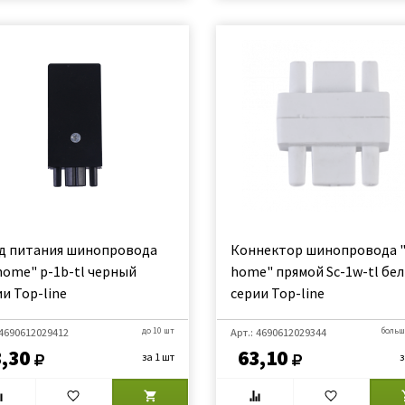
д питания шинопровода
Коннектор шинопровода "
 home" p-1b-tl черный
home" прямой Sc-1w-tl бе
и Top-line
серии Top-line
 4690612029412
до 10 шт
Арт.: 4690612029344
больш
,30
63,10
за 1 шт
з