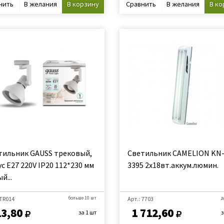
нить
В желания
В корзину
Сравнить
В желания
В ко
тильник GAUSS трековый,
Светильник CAMELION KN
с E27 220V IP20 112*230 мм
3395 2х18вт.аккум.люмин.
й...
 TR014
больше 10 шт
Арт.: 7703
д
13,80
1 712,60
за 1 шт
з