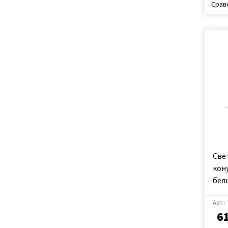
Срав
Све
кону
белы
Арт.:
6