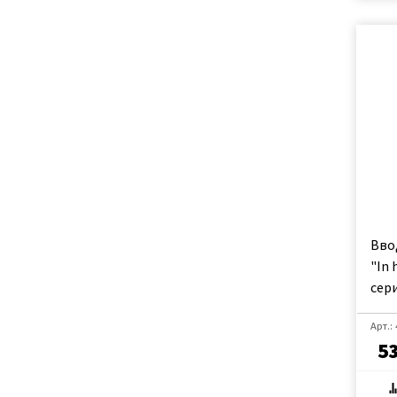
Вво
"In
сери
Арт.:
53