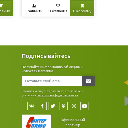
рзину
Сравнить
В желания
В корзину
Подписывайтесь
Получайте информацию об акциях и
ьные
новостях магазина.
сада,
Нажимая кнопку "Подписаться", я соглашаюсь с
условиями
политики конфиденциальности
Официальный
партнер