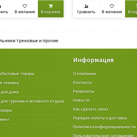
нить
В желания
В корзину
Сравнить
В желания
В ко
льники трековые и прочие
Информация
обытовые товары
Крепёжные изделия и строител
О компании
материалы
Контакты
я техника
Товары и инструмент для дачи, 
Реквизиты
 для дома
огорода
Новости
 для туризма и активного отдыха
Фонари
Как сделать заказ
товары
Порядок оплаты и доставка
умент
Политика конфиденциальности
Пользовательское соглашение