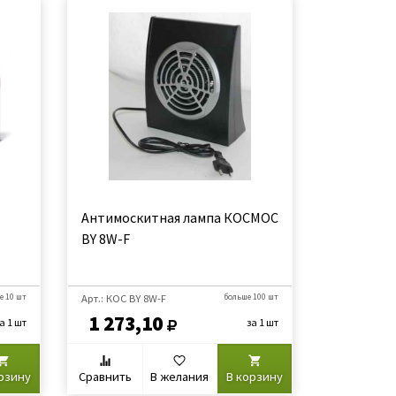
Антимоскитная лампа КОСМОС
BY 8W-F
е 10 шт
Арт.: КОС BY 8W-F
больше 100 шт
1 273,10
а 1 шт
за 1 шт
рзину
Сравнить
В желания
В корзину