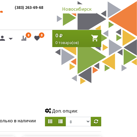
(383) 263-69-68
Новосибирск
0
0
0
0
товара(ов)
Доп. опции:
олько в наличии