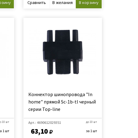
рзину
Сравнить
В желания
В корзину
-
Коннектор шинопровода "In
home" прямой Sc-1b-tl черный
серии Top-line
о 10 шт
Арт.: 4690612029351
до 10 шт
63,10
а 1 шт
за 1 шт