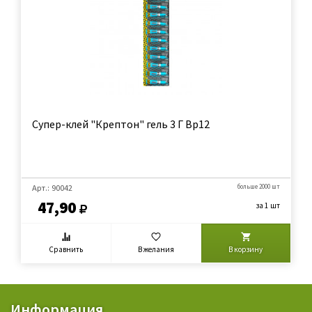
Супер-клей "Крептон" гель 3 Г Вр12
Арт.: 90042
больше 2000 шт
47,90
за 1 шт
Сравнить
В желания
В корзину
Информация