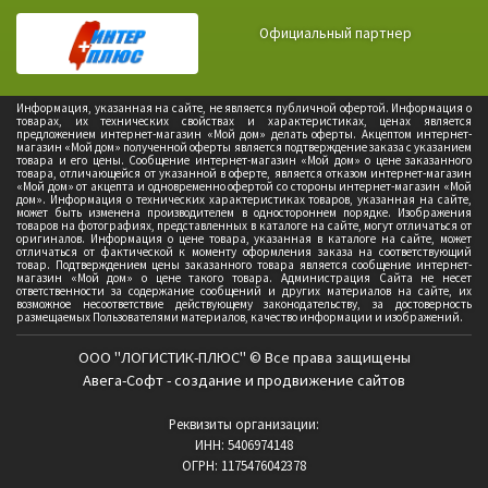
Официальный партнер
Информация, указанная на сайте, не является публичной офертой. Информация о
товарах, их технических свойствах и характеристиках, ценах является
предложением интернет-магазин «Мой дом» делать оферты. Акцептом интернет-
магазин «Мой дом» полученной оферты является подтверждение заказа с указанием
товара и его цены. Сообщение интернет-магазин «Мой дом» о цене заказанного
товара, отличающейся от указанной в оферте, является отказом интернет-магазин
«Мой дом» от акцепта и одновременно офертой со стороны интернет-магазин «Мой
дом». Информация о технических характеристиках товаров, указанная на сайте,
может быть изменена производителем в одностороннем порядке. Изображения
товаров на фотографиях, представленных в каталоге на сайте, могут отличаться от
оригиналов. Информация о цене товара, указанная в каталоге на сайте, может
отличаться от фактической к моменту оформления заказа на соответствующий
товар. Подтверждением цены заказанного товара является сообщение интернет-
магазин «Мой дом» о цене такого товара. Администрация Сайта не несет
ответственности за содержание сообщений и других материалов на сайте, их
возможное несоответствие действующему законодательству, за достоверность
размещаемых Пользователями материалов, качество информации и изображений.
ООО "ЛОГИСТИК-ПЛЮС" © Все права защищены
Авега-Софт - создание и продвижение сайтов
Реквизиты организации:
ИНН: 5406974148
ОГРН: 1175476042378