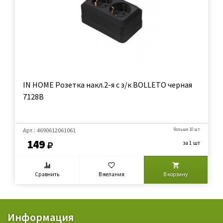
IN HOME Розетка накл.2-я с з/к BOLLETO черная
7128B
Арт.: 4690612061061
больше 10 шт
149
за 1 шт
Сравнить
В желания
В корзину
Информация