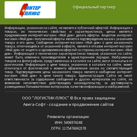
Официальный партнер
Информация, указанная на сайте, не является публичной офертой. Информация о
товарах, их технических свойствах и характеристиках, ценах является
предложением интернет-магазин «Мой дом» делать оферты. Акцептом интернет-
магазин «Мой дом» полученной оферты является подтверждение заказа с указанием
товара и его цены. Сообщение интернет-магазин «Мой дом» о цене заказанного
товара, отличающейся от указанной в оферте, является отказом интернет-магазин
«Мой дом» от акцепта и одновременно офертой со стороны интернет-магазин «Мой
дом». Информация о технических характеристиках товаров, указанная на сайте,
может быть изменена производителем в одностороннем порядке. Изображения
товаров на фотографиях, представленных в каталоге на сайте, могут отличаться от
оригиналов. Информация о цене товара, указанная в каталоге на сайте, может
отличаться от фактической к моменту оформления заказа на соответствующий
товар. Подтверждением цены заказанного товара является сообщение интернет-
магазин «Мой дом» о цене такого товара. Администрация Сайта не несет
ответственности за содержание сообщений и других материалов на сайте, их
возможное несоответствие действующему законодательству, за достоверность
размещаемых Пользователями материалов, качество информации и изображений.
ООО "ЛОГИСТИК-ПЛЮС" © Все права защищены
Авега-Софт - создание и продвижение сайтов
Реквизиты организации:
ИНН: 5406974148
ОГРН: 1175476042378