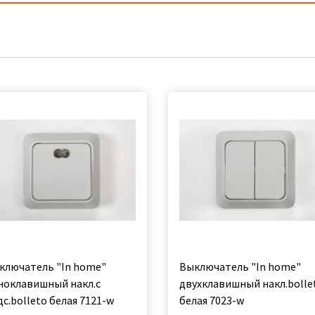
ключатель "In home"
Выключатель "In home"
ноклавишный накл.с
двухклавишный накл.bolle
с.bolleto белая 7121-w
белая 7023-w