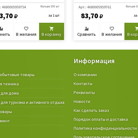
: 4680005959754
больше 100 шт
Арт.: 4680005959761
больше 1
3,70
83,70
за 1 шт
за
внить
В желания
В корзину
Сравнить
В желания
В ко
Информация
обытовые товары
Крепёжные изделия и строител
О компании
материалы
Контакты
я техника
Товары и инструмент для дачи, 
Реквизиты
 для дома
огорода
Новости
 для туризма и активного отдыха
Фонари
Как сделать заказ
товары
Порядок оплаты и доставка
умент
Политика конфиденциальности
Пользовательское соглашение