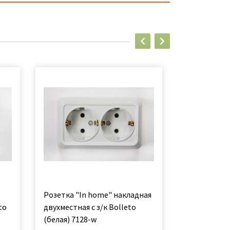
Розетка "In home" накладная
IN HOME Роз
to
двухместная с з/к Bolleto
к BOLLETO 
(белая) 7128-w