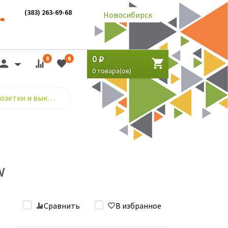
(383) 263-69-68
Новосибирск
0
0
0
0
товара(ов)
ASD серия BOLLETO розетки и выключатели (о/у)
W
Сравнить
В избранное