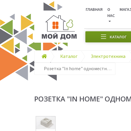
ГЛАВНАЯ
О
МАГА
НАС
КАТАЛОГ
Каталог
Электротехника
Розетка "In home" одноместная накл.bolleto белая 7022-w
РОЗЕТКА "IN HOME" ОДНОМ