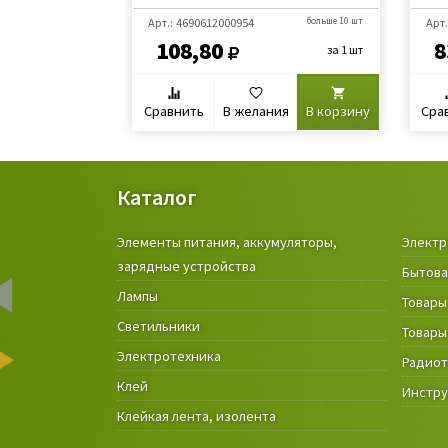
Арт.: 4690612000954
больше 10 шт
Арт.
108,80
8
за 1 шт
Сравнить
В желания
В корзину
Сра
Каталог
Элементы питания, аккумуляторы,
Электр
зарядные устройства
Бытова
Лампы
Товары
Светильники
Товары
Электротехника
Радио
Клей
Инстр
Клейкая лента, изолента