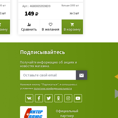
00 шт
Арт.: 4680005959839
больше 1000 шт
Арт.: 469061206
149
149
 1 шт
за 1 шт
рзину
Сравнить
В желания
В корзину
Сравнить
В
Подписывайтесь
Получайте информацию об акциях и
ьные
новостях магазина.
сада,
Нажимая кнопку "Подписаться", я соглашаюсь с
условиями
политики конфиденциальности
Официальный
партнер