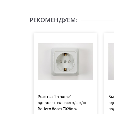
РЕКОМЕНДУЕМ:
Розетка "In home"
Вы
одноместная накл. з/к, з/ш
од
Bolleto белая 7028x-w
под