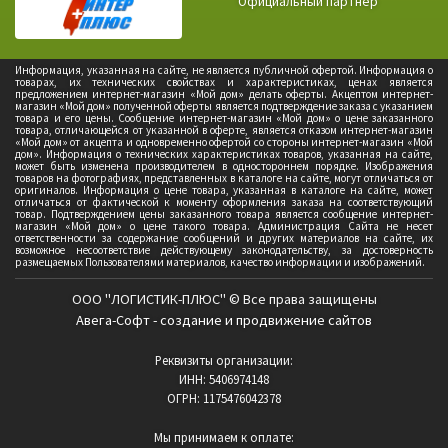
Официальный партнер
Информация, указанная на сайте, не является публичной офертой. Информация о
товарах, их технических свойствах и характеристиках, ценах является
предложением интернет-магазин «Мой дом» делать оферты. Акцептом интернет-
магазин «Мой дом» полученной оферты является подтверждение заказа с указанием
товара и его цены. Сообщение интернет-магазин «Мой дом» о цене заказанного
товара, отличающейся от указанной в оферте, является отказом интернет-магазин
«Мой дом» от акцепта и одновременно офертой со стороны интернет-магазин «Мой
дом». Информация о технических характеристиках товаров, указанная на сайте,
может быть изменена производителем в одностороннем порядке. Изображения
товаров на фотографиях, представленных в каталоге на сайте, могут отличаться от
оригиналов. Информация о цене товара, указанная в каталоге на сайте, может
отличаться от фактической к моменту оформления заказа на соответствующий
товар. Подтверждением цены заказанного товара является сообщение интернет-
магазин «Мой дом» о цене такого товара. Администрация Сайта не несет
ответственности за содержание сообщений и других материалов на сайте, их
возможное несоответствие действующему законодательству, за достоверность
размещаемых Пользователями материалов, качество информации и изображений.
ООО "ЛОГИСТИК-ПЛЮС" © Все права защищены
Авега-Софт - создание и продвижение сайтов
Реквизиты организации:
ИНН: 5406974148
ОГРН: 1175476042378
Мы принимаем к оплате: