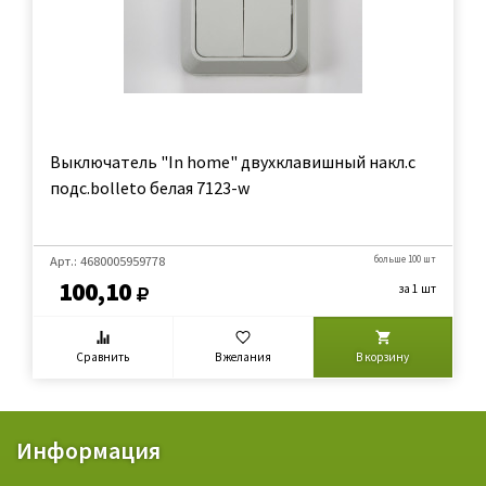
Выключатель "In home" двухклавишный накл.с
подс.bolleto белая 7123-w
Арт.: 4680005959778
больше 100 шт
100,10
за 1 шт
Сравнить
В желания
В корзину
Информация