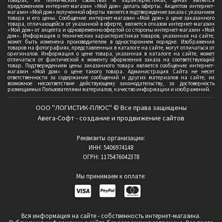
товарах, их технических свойствах и характеристиках, ценах является
предложением интернет-магазин «Мой дом» делать оферты. Акцептом интернет-
магазин «Мой дом» полученной оферты является подтверждение заказа с указанием
товара и его цены. Сообщение интернет-магазин «Мой дом» о цене заказанного
товара, отличающейся от указанной в оферте, является отказом интернет-магазин
«Мой дом» от акцепта и одновременно офертой со стороны интернет-магазин «Мой
дом». Информация о технических характеристиках товаров, указанная на сайте,
может быть изменена производителем в одностороннем порядке. Изображения
товаров на фотографиях, представленных в каталоге на сайте, могут отличаться от
оригиналов. Информация о цене товара, указанная в каталоге на сайте, может
отличаться от фактической к моменту оформления заказа на соответствующий
товар. Подтверждением цены заказанного товара является сообщение интернет-
магазин «Мой дом» о цене такого товара. Администрация Сайта не несет
ответственности за содержание сообщений и других материалов на сайте, их
возможное несоответствие действующему законодательству, за достоверность
размещаемых Пользователями материалов, качество информации и изображений.
ООО "ЛОГИСТИК-ПЛЮС" © Все права защищены
Авега-Софт - создание и продвижение сайтов
Реквизиты организации:
ИНН: 5406974148
ОГРН: 1175476042378
Мы принимаем к оплате:
Вся информация на сайте - собственность интернет-магазина.