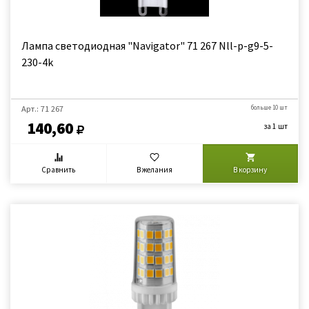
Лампа светодиодная "Navigator" 71 267 Nll-p-g9-5-
230-4k
Арт.: 71 267
больше 10 шт
140,60
за 1 шт
Сравнить
В желания
В корзину