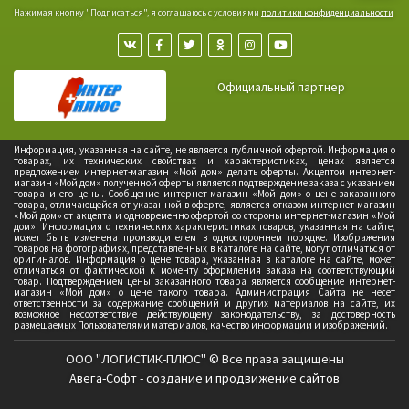
Нажимая кнопку "Подписаться", я соглашаюсь с условиями
политики конфиденциальности
Официальный партнер
Информация, указанная на сайте, не является публичной офертой. Информация о
товарах, их технических свойствах и характеристиках, ценах является
предложением интернет-магазин «Мой дом» делать оферты. Акцептом интернет-
магазин «Мой дом» полученной оферты является подтверждение заказа с указанием
товара и его цены. Сообщение интернет-магазин «Мой дом» о цене заказанного
товара, отличающейся от указанной в оферте, является отказом интернет-магазин
«Мой дом» от акцепта и одновременно офертой со стороны интернет-магазин «Мой
дом». Информация о технических характеристиках товаров, указанная на сайте,
может быть изменена производителем в одностороннем порядке. Изображения
товаров на фотографиях, представленных в каталоге на сайте, могут отличаться от
оригиналов. Информация о цене товара, указанная в каталоге на сайте, может
отличаться от фактической к моменту оформления заказа на соответствующий
товар. Подтверждением цены заказанного товара является сообщение интернет-
магазин «Мой дом» о цене такого товара. Администрация Сайта не несет
ответственности за содержание сообщений и других материалов на сайте, их
возможное несоответствие действующему законодательству, за достоверность
размещаемых Пользователями материалов, качество информации и изображений.
ООО "ЛОГИСТИК-ПЛЮС" © Все права защищены
Авега-Софт - создание и продвижение сайтов