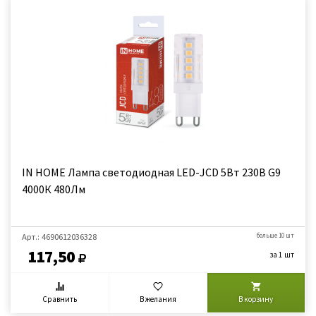
IN HOME Лампа светодиодная LED-JCD 5Вт 230В G9
4000К 480Лм
Арт.: 4690612036328
больше 10 шт
117,50
за 1 шт
Сравнить
В желания
В корзину