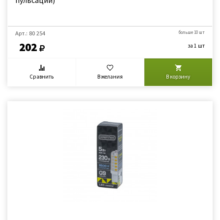
пульсаций)
Арт.: 80 254
больше 10 шт
202
за 1 шт
Сравнить
В желания
В корзину