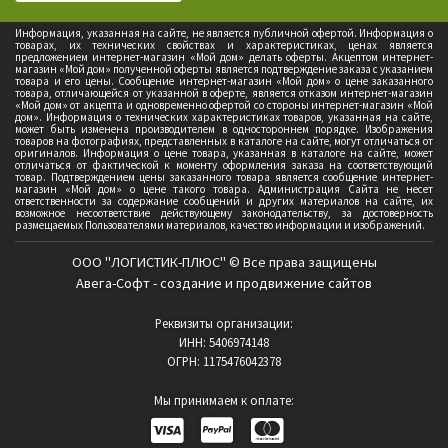
Информация, указанная на сайте, не является публичной офертой. Информация о
товарах, их технических свойствах и характеристиках, ценах является
предложением интернет-магазин «Мой дом» делать оферты. Акцептом интернет-
магазин «Мой дом» полученной оферты является подтверждение заказа с указанием
товара и его цены. Сообщение интернет-магазин «Мой дом» о цене заказанного
товара, отличающейся от указанной в оферте, является отказом интернет-магазин
«Мой дом» от акцепта и одновременно офертой со стороны интернет-магазин «Мой
дом». Информация о технических характеристиках товаров, указанная на сайте,
может быть изменена производителем в одностороннем порядке. Изображения
товаров на фотографиях, представленных в каталоге на сайте, могут отличаться от
оригиналов. Информация о цене товара, указанная в каталоге на сайте, может
отличаться от фактической к моменту оформления заказа на соответствующий
товар. Подтверждением цены заказанного товара является сообщение интернет-
магазин «Мой дом» о цене такого товара. Администрация Сайта не несет
ответственности за содержание сообщений и других материалов на сайте, их
возможное несоответствие действующему законодательству, за достоверность
размещаемых Пользователями материалов, качество информации и изображений.
ООО "ЛОГИСТИК-ПЛЮС" © Все права защищены
Авега-Софт - создание и продвижение сайтов
Реквизиты организации:
ИНН: 5406974148
ОГРН: 1175476042378
Мы принимаем к оплате: