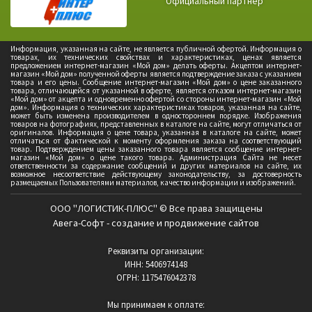
Официальный партнер
Информация, указанная на сайте, не является публичной офертой. Информация о
товарах, их технических свойствах и характеристиках, ценах является
предложением интернет-магазин «Мой дом» делать оферты. Акцептом интернет-
магазин «Мой дом» полученной оферты является подтверждение заказа с указанием
товара и его цены. Сообщение интернет-магазин «Мой дом» о цене заказанного
товара, отличающейся от указанной в оферте, является отказом интернет-магазин
«Мой дом» от акцепта и одновременно офертой со стороны интернет-магазин «Мой
дом». Информация о технических характеристиках товаров, указанная на сайте,
может быть изменена производителем в одностороннем порядке. Изображения
товаров на фотографиях, представленных в каталоге на сайте, могут отличаться от
оригиналов. Информация о цене товара, указанная в каталоге на сайте, может
отличаться от фактической к моменту оформления заказа на соответствующий
товар. Подтверждением цены заказанного товара является сообщение интернет-
магазин «Мой дом» о цене такого товара. Администрация Сайта не несет
ответственности за содержание сообщений и других материалов на сайте, их
возможное несоответствие действующему законодательству, за достоверность
размещаемых Пользователями материалов, качество информации и изображений.
ООО "ЛОГИСТИК-ПЛЮС" © Все права защищены
Авега-Софт - создание и продвижение сайтов
Реквизиты организации:
ИНН: 5406974148
ОГРН: 1175476042378
Мы принимаем к оплате: