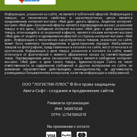
Информация, указанная на сайте, не является публичной офертой. Информация о
товарах, их технических свойствах и характеристиках, ценах является
предложением интернет-магазин «Мой дом» делать оферты. Акцептом интернет-
магазин «Мой дом» полученной оферты является подтверждение заказа с указанием
товара и его цены. Сообщение интернет-магазин «Мой дом» о цене заказанного
товара, отличающейся от указанной в оферте, является отказом интернет-магазин
«Мой дом» от акцепта и одновременно офертой со стороны интернет-магазин «Мой
дом». Информация о технических характеристиках товаров, указанная на сайте,
может быть изменена производителем в одностороннем порядке. Изображения
товаров на фотографиях, представленных в каталоге на сайте, могут отличаться от
оригиналов. Информация о цене товара, указанная в каталоге на сайте, может
отличаться от фактической к моменту оформления заказа на соответствующий
товар. Подтверждением цены заказанного товара является сообщение интернет-
магазин «Мой дом» о цене такого товара. Администрация Сайта не несет
ответственности за содержание сообщений и других материалов на сайте, их
возможное несоответствие действующему законодательству, за достоверность
размещаемых Пользователями материалов, качество информации и изображений.
ООО "ЛОГИСТИК-ПЛЮС" © Все права защищены
Авега-Софт - создание и продвижение сайтов
Реквизиты организации:
ИНН: 5406974148
ОГРН: 1175476042378
Мы принимаем к оплате: