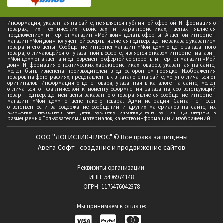
Информация, указанная на сайте, не является публичной офертой. Информация о
товарах, их технических свойствах и характеристиках, ценах является
предложением интернет-магазин «Мой дом» делать оферты. Акцептом интернет-
магазин «Мой дом» полученной оферты является подтверждение заказа с указанием
товара и его цены. Сообщение интернет-магазин «Мой дом» о цене заказанного
товара, отличающейся от указанной в оферте, является отказом интернет-магазин
«Мой дом» от акцепта и одновременно офертой со стороны интернет-магазин «Мой
дом». Информация о технических характеристиках товаров, указанная на сайте,
может быть изменена производителем в одностороннем порядке. Изображения
товаров на фотографиях, представленных в каталоге на сайте, могут отличаться от
оригиналов. Информация о цене товара, указанная в каталоге на сайте, может
отличаться от фактической к моменту оформления заказа на соответствующий
товар. Подтверждением цены заказанного товара является сообщение интернет-
магазин «Мой дом» о цене такого товара. Администрация Сайта не несет
ответственности за содержание сообщений и других материалов на сайте, их
возможное несоответствие действующему законодательству, за достоверность
размещаемых Пользователями материалов, качество информации и изображений.
ООО "ЛОГИСТИК-ПЛЮС" © Все права защищены
Авега-Софт - создание и продвижение сайтов
Реквизиты организации:
ИНН: 5406974148
ОГРН: 1175476042378
Мы принимаем к оплате: