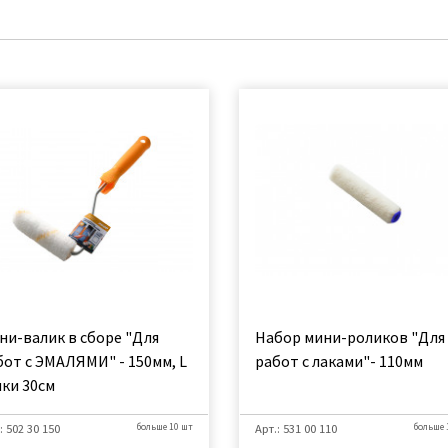
ни-валик в сборе "Для
Набор мини-роликов "Для
бот с ЭМАЛЯМИ" - 150мм, L
работ с лаками"- 110мм
чки 30см
: 502 30 150
больше 10 шт
Арт.: 531 00 110
больше 