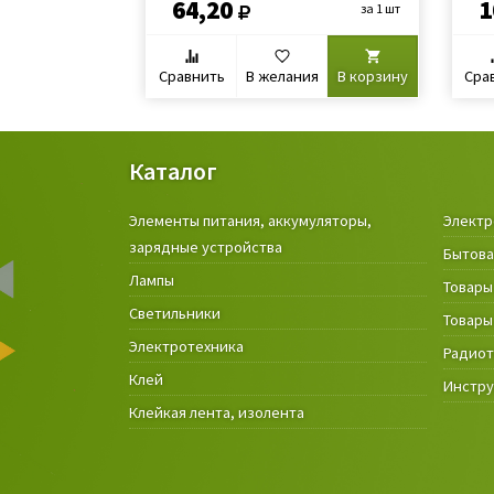
64,20
1
за 1 шт
Сравнить
В желания
В корзину
Сра
Каталог
Элементы питания, аккумуляторы,
Электр
зарядные устройства
Бытова
Лампы
Товары
Светильники
Товары
Электротехника
Радио
Клей
Инстр
Клейкая лента, изолента