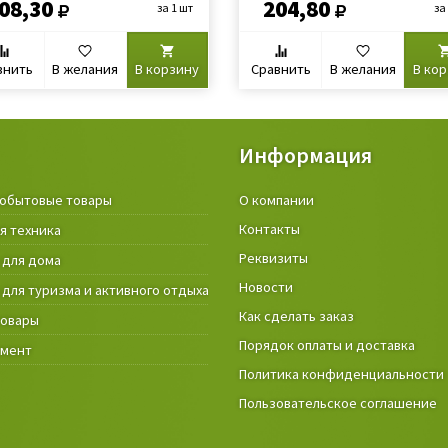
08,30
204,80
за 1 шт
за
внить
В желания
В корзину
Сравнить
В желания
В ко
Информация
обытовые товары
Крепёжные изделия и строител
О компании
материалы
Контакты
я техника
Товары и инструмент для дачи, 
Реквизиты
 для дома
огорода
Новости
 для туризма и активного отдыха
Фонари
Как сделать заказ
товары
Порядок оплаты и доставка
умент
Политика конфиденциальности
Пользовательское соглашение