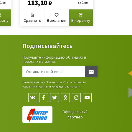
113,10
67,90
 1 шт
за 1 шт
рзину
Сравнить
В желания
В корзину
Сравнить
В
Подписывайтесь
Получайте информацию об акциях и
ьные
новостях магазина.
сада,
Нажимая кнопку "Подписаться", я соглашаюсь с
условиями
политики конфиденциальности
Официальный
партнер