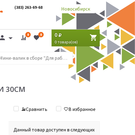
(383) 263-69-68
Новосибирск
0
0
0
0
товара(ов)
Мини-валик в сборе "Для работ с ЭМАЛЯМИ" - 60мм, L ручки 30см
И 30СМ
Сравнить
В избранное
Данный товар доступен в следующих