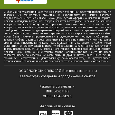
Информация, указанная на сайте, не является публичной офертой. Информация о
товарах, их технических свойствах и характеристиках, ценах является
предложением интернет-магазин «Мой дом» делать оферты. Акцептом интернет-
магазин «Мой дом» полученной оферты является подтверждение заказа с указанием
товара и его цены. Сообщение интернет-магазин «Мой дом» о цене заказанного
товара, отличающейся от указанной в оферте, является отказом интернет-магазин
«Мой дом» от акцепта и одновременно офертой со стороны интернет-магазин «Мой
дом». Информация о технических характеристиках товаров, указанная на сайте,
может быть изменена производителем в одностороннем порядке. Изображения
товаров на фотографиях, представленных в каталоге на сайте, могут отличаться от
оригиналов. Информация о цене товара, указанная в каталоге на сайте, может
отличаться от фактической к моменту оформления заказа на соответствующий
товар. Подтверждением цены заказанного товара является сообщение интернет-
магазин «Мой дом» о цене такого товара. Администрация Сайта не несет
ответственности за содержание сообщений и других материалов на сайте, их
возможное несоответствие действующему законодательству, за достоверность
размещаемых Пользователями материалов, качество информации и изображений.
ООО "ЛОГИСТИК-ПЛЮС" © Все права защищены
Авега-Софт - создание и продвижение сайтов
Реквизиты организации:
ИНН: 5406974148
ОГРН: 1175476042378
Мы принимаем к оплате: