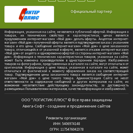
Официальный партнер
Информация, указанная на сайте, не является публичной офертой. Информация о
товарах, их технических свойствах и характеристиках, ценах является
предложением интернет-магазин «Мой дом» делать оферты. Акцептом интернет-
магазин «Мой дом» полученной оферты является подтверждение заказа с указанием
товара и его цены. Сообщение интернет-магазин «Мой дом» о цене заказанного
товара, отличающейся от указанной в оферте, является отказом интернет-магазин
«Мой дом» от акцепта и одновременно офертой со стороны интернет-магазин «Мой
дом». Информация о технических характеристиках товаров, указанная на сайте,
может быть изменена производителем в одностороннем порядке. Изображения
товаров на фотографиях, представленных в каталоге на сайте, могут отличаться от
оригиналов. Информация о цене товара, указанная в каталоге на сайте, может
отличаться от фактической к моменту оформления заказа на соответствующий
товар. Подтверждением цены заказанного товара является сообщение интернет-
магазин «Мой дом» о цене такого товара. Администрация Сайта не несет
ответственности за содержание сообщений и других материалов на сайте, их
возможное несоответствие действующему законодательству, за достоверность
размещаемых Пользователями материалов, качество информации и изображений.
ООО "ЛОГИСТИК-ПЛЮС" © Все права защищены
Авега-Софт - создание и продвижение сайтов
Реквизиты организации:
ИНН: 5406974148
ОГРН: 1175476042378