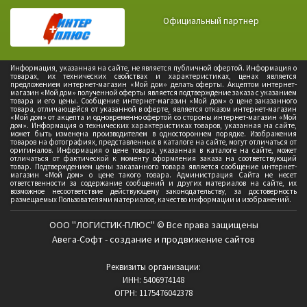
Официальный партнер
Информация, указанная на сайте, не является публичной офертой. Информация о
товарах, их технических свойствах и характеристиках, ценах является
предложением интернет-магазин «Мой дом» делать оферты. Акцептом интернет-
магазин «Мой дом» полученной оферты является подтверждение заказа с указанием
товара и его цены. Сообщение интернет-магазин «Мой дом» о цене заказанного
товара, отличающейся от указанной в оферте, является отказом интернет-магазин
«Мой дом» от акцепта и одновременно офертой со стороны интернет-магазин «Мой
дом». Информация о технических характеристиках товаров, указанная на сайте,
может быть изменена производителем в одностороннем порядке. Изображения
товаров на фотографиях, представленных в каталоге на сайте, могут отличаться от
оригиналов. Информация о цене товара, указанная в каталоге на сайте, может
отличаться от фактической к моменту оформления заказа на соответствующий
товар. Подтверждением цены заказанного товара является сообщение интернет-
магазин «Мой дом» о цене такого товара. Администрация Сайта не несет
ответственности за содержание сообщений и других материалов на сайте, их
возможное несоответствие действующему законодательству, за достоверность
размещаемых Пользователями материалов, качество информации и изображений.
ООО "ЛОГИСТИК-ПЛЮС" © Все права защищены
Авега-Софт - создание и продвижение сайтов
Реквизиты организации:
ИНН: 5406974148
ОГРН: 1175476042378