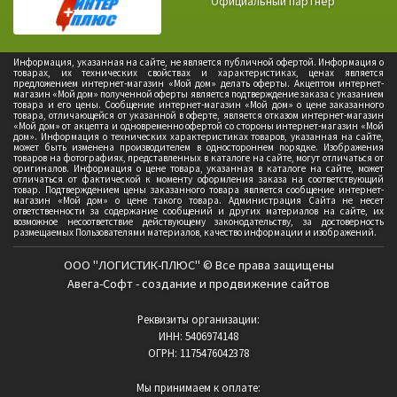
Официальный партнер
Информация, указанная на сайте, не является публичной офертой. Информация о
товарах, их технических свойствах и характеристиках, ценах является
предложением интернет-магазин «Мой дом» делать оферты. Акцептом интернет-
магазин «Мой дом» полученной оферты является подтверждение заказа с указанием
товара и его цены. Сообщение интернет-магазин «Мой дом» о цене заказанного
товара, отличающейся от указанной в оферте, является отказом интернет-магазин
«Мой дом» от акцепта и одновременно офертой со стороны интернет-магазин «Мой
дом». Информация о технических характеристиках товаров, указанная на сайте,
может быть изменена производителем в одностороннем порядке. Изображения
товаров на фотографиях, представленных в каталоге на сайте, могут отличаться от
оригиналов. Информация о цене товара, указанная в каталоге на сайте, может
отличаться от фактической к моменту оформления заказа на соответствующий
товар. Подтверждением цены заказанного товара является сообщение интернет-
магазин «Мой дом» о цене такого товара. Администрация Сайта не несет
ответственности за содержание сообщений и других материалов на сайте, их
возможное несоответствие действующему законодательству, за достоверность
размещаемых Пользователями материалов, качество информации и изображений.
ООО "ЛОГИСТИК-ПЛЮС" © Все права защищены
Авега-Софт - создание и продвижение сайтов
Реквизиты организации:
ИНН: 5406974148
ОГРН: 1175476042378
Мы принимаем к оплате: