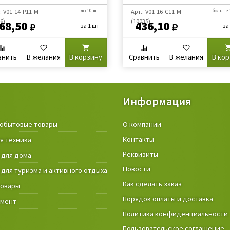
: V01-14-P11-M
до 10 шт
Арт.: V01-16-С11-M
больше 
6)
(10035)
68,50
436,10
за 1 шт
за
внить
В желания
В корзину
Сравнить
В желания
В ко
Информация
обытовые товары
Крепёжные изделия и строител
О компании
материалы
Контакты
я техника
Товары и инструмент для дачи, 
Реквизиты
 для дома
огорода
Новости
 для туризма и активного отдыха
Фонари
Как сделать заказ
товары
Порядок оплаты и доставка
умент
Политика конфиденциальности
Пользовательское соглашение