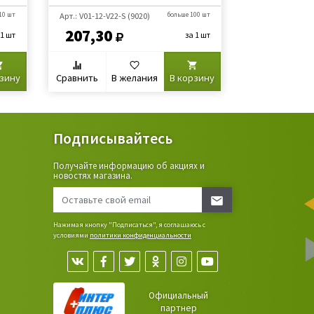
10 шт
Арт.: V01-12-V22-S (9020)
больше 100 шт
Арт.: V01-18-A1
(10053)
207,30
67,80
 1 шт
за 1 шт
рзину
Сравнить
В желания
В корзину
Сравнить
В
Подписывайтесь
Получайте информацию об акциях и
ьные
новостях магазина.
сада,
Нажимая кнопку "Подписаться", я соглашаюсь с
условиями
политики конфиденциальности
Официальный
партнер