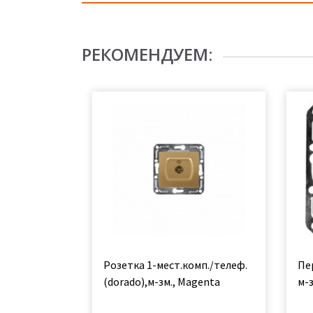
РЕКОМЕНДУЕМ:
Розетка 1-мест.комп./телеф.
Пер
(dorado),м-зм., Magenta
м-