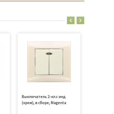
Выключатель 2-кл.с инд.
Рамка 1-мес
(крем), в сборе, Magenta