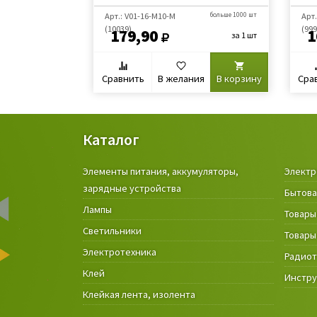
Арт.: V01-16-М10-М
больше 1000 шт
Арт.
(10039)
(999
179,90
1
за 1 шт
Сравнить
В желания
В корзину
Сра
Каталог
Элементы питания, аккумуляторы,
Электр
зарядные устройства
Бытова
Лампы
Товары
Светильники
Товары
Электротехника
Радио
Клей
Инстр
Клейкая лента, изолента