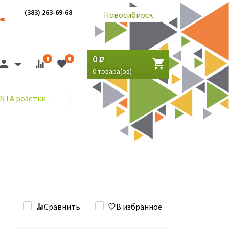
(383) 263-69-68
Новосибирск
0
0
0
0
товара(ов)
VOLSTEN серия MAGENTA розетки и выключатели (с/у)
Сравнить
В избранное