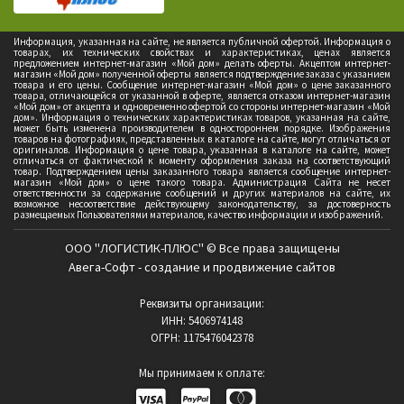
Информация, указанная на сайте, не является публичной офертой. Информация о
товарах, их технических свойствах и характеристиках, ценах является
предложением интернет-магазин «Мой дом» делать оферты. Акцептом интернет-
магазин «Мой дом» полученной оферты является подтверждение заказа с указанием
товара и его цены. Сообщение интернет-магазин «Мой дом» о цене заказанного
товара, отличающейся от указанной в оферте, является отказом интернет-магазин
«Мой дом» от акцепта и одновременно офертой со стороны интернет-магазин «Мой
дом». Информация о технических характеристиках товаров, указанная на сайте,
может быть изменена производителем в одностороннем порядке. Изображения
товаров на фотографиях, представленных в каталоге на сайте, могут отличаться от
оригиналов. Информация о цене товара, указанная в каталоге на сайте, может
отличаться от фактической к моменту оформления заказа на соответствующий
товар. Подтверждением цены заказанного товара является сообщение интернет-
магазин «Мой дом» о цене такого товара. Администрация Сайта не несет
ответственности за содержание сообщений и других материалов на сайте, их
возможное несоответствие действующему законодательству, за достоверность
размещаемых Пользователями материалов, качество информации и изображений.
ООО "ЛОГИСТИК-ПЛЮС" © Все права защищены
Авега-Софт - создание и продвижение сайтов
Реквизиты организации:
ИНН: 5406974148
ОГРН: 1175476042378
Мы принимаем к оплате: