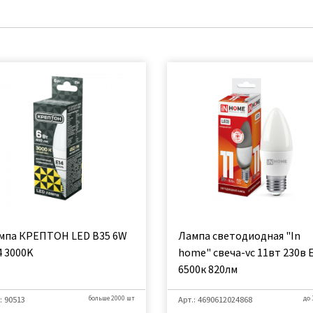
мпа КРЕПТОН LED B35 6W
Лампа светодиодная "In
4 3000K
home" свеча-vc 11вт 230в 
6500к 820лм
: 90513
больше 2000 шт
Арт.: 4690612024868
до 