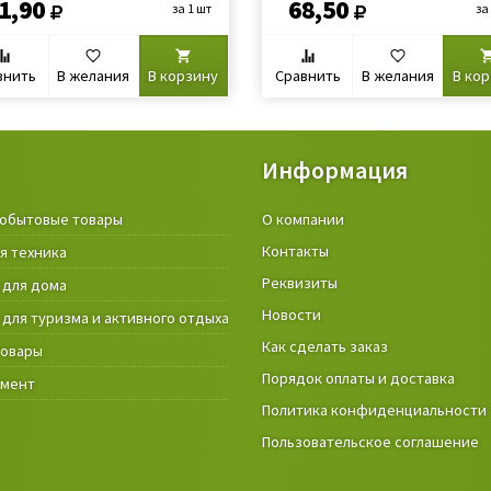
1,90
68,50
за 1 шт
за
внить
В желания
В корзину
Сравнить
В желания
В ко
Информация
обытовые товары
Крепёжные изделия и строител
О компании
материалы
Контакты
я техника
Товары и инструмент для дачи, 
Реквизиты
 для дома
огорода
Новости
 для туризма и активного отдыха
Фонари
Как сделать заказ
товары
Порядок оплаты и доставка
умент
Политика конфиденциальности
Пользовательское соглашение