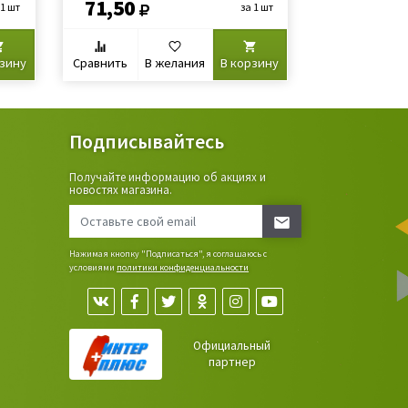
71,50
61,90
 1 шт
за 1 шт
рзину
Сравнить
В желания
В корзину
Сравнить
В
Подписывайтесь
Получайте информацию об акциях и
ьные
новостях магазина.
сада,
Нажимая кнопку "Подписаться", я соглашаюсь с
условиями
политики конфиденциальности
Официальный
партнер