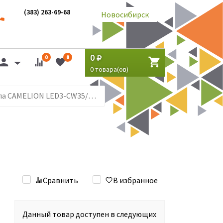
(383) 263-69-68
Новосибирск
0
0
0
0
товара(ов)
Лампа CAMELION LED3-СW35/845/Е14 (30вт.)
Сравнить
В избранное
Данный товар доступен в следующих