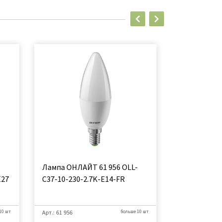
Лампа ОНЛАЙТ 61 956 OLL-
Лампа КРЕП
Е27
C37-10-230-2.7K-E14-FR
E27 3000K
10 шт
Арт.: 61 956
больше 10 шт
Арт.: 90507