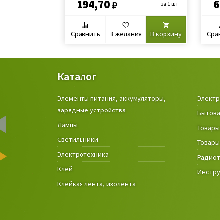
194,70
6
за 1 шт
Сравнить
В желания
В корзину
Сра
Каталог
Элементы питания, аккумуляторы,
Электр
зарядные устройства
Бытова
Лампы
Товары
Светильники
Товары
Электротехника
Радио
Клей
Инстр
Клейкая лента, изолента