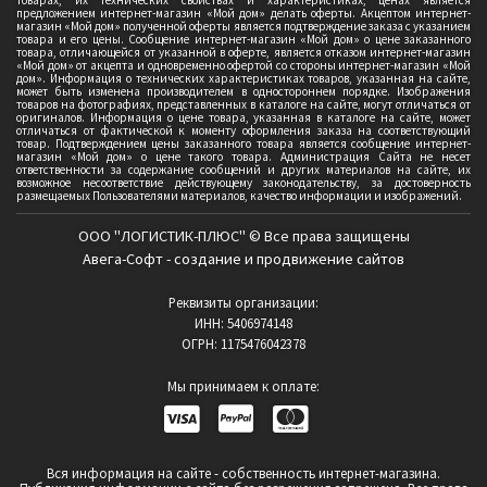
товарах, их технических свойствах и характеристиках, ценах является
предложением интернет-магазин «Мой дом» делать оферты. Акцептом интернет-
магазин «Мой дом» полученной оферты является подтверждение заказа с указанием
товара и его цены. Сообщение интернет-магазин «Мой дом» о цене заказанного
товара, отличающейся от указанной в оферте, является отказом интернет-магазин
«Мой дом» от акцепта и одновременно офертой со стороны интернет-магазин «Мой
дом». Информация о технических характеристиках товаров, указанная на сайте,
может быть изменена производителем в одностороннем порядке. Изображения
товаров на фотографиях, представленных в каталоге на сайте, могут отличаться от
оригиналов. Информация о цене товара, указанная в каталоге на сайте, может
отличаться от фактической к моменту оформления заказа на соответствующий
товар. Подтверждением цены заказанного товара является сообщение интернет-
магазин «Мой дом» о цене такого товара. Администрация Сайта не несет
ответственности за содержание сообщений и других материалов на сайте, их
возможное несоответствие действующему законодательству, за достоверность
размещаемых Пользователями материалов, качество информации и изображений.
ООО "ЛОГИСТИК-ПЛЮС" © Все права защищены
Авега-Софт - создание и продвижение сайтов
Реквизиты организации:
ИНН: 5406974148
ОГРН: 1175476042378
Мы принимаем к оплате:
Вся информация на сайте - собственность интернет-магазина.