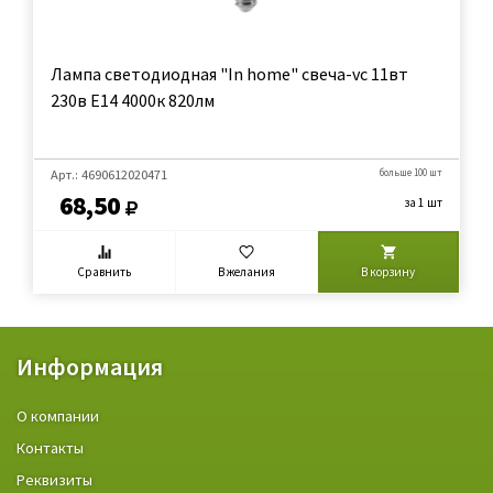
Лампа светодиодная "In home" свеча-vc 11вт
230в Е14 4000к 820лм
Арт.: 4690612020471
больше 100 шт
68,50
за 1 шт
Сравнить
В желания
В корзину
Информация
О компании
Контакты
Реквизиты