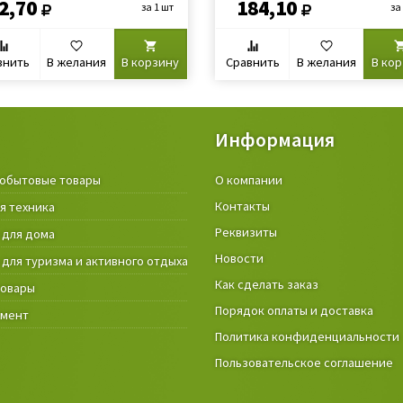
2,70
184,10
за 1 шт
за
внить
В желания
В корзину
Сравнить
В желания
В ко
Информация
обытовые товары
Крепёжные изделия и строител
О компании
материалы
Контакты
я техника
Товары и инструмент для дачи, 
Реквизиты
 для дома
огорода
Новости
 для туризма и активного отдыха
Фонари
Как сделать заказ
товары
Порядок оплаты и доставка
умент
Политика конфиденциальности
Пользовательское соглашение