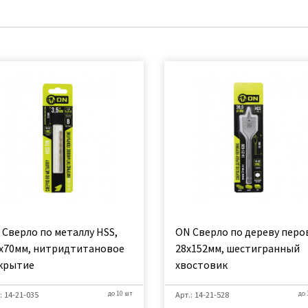
 Сверло по металлу HSS,
ON Сверло по дереву перо
5х70мм, нитридтитановое
28х152мм, шестигранный
крытие
хвостовик
: 14-21-035
до 10 шт
Арт.: 14-21-528
до 