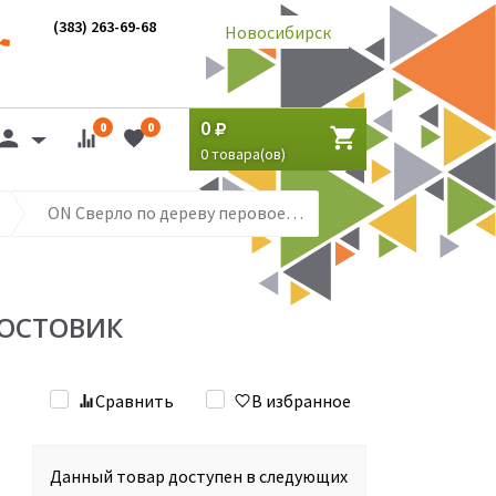
(383) 263-69-68
Новосибирск
0
0
0
0
товара(ов)
ON Сверло по дереву перовое 30х152мм, шестигранный хвостовик
ВОСТОВИК
Сравнить
В избранное
Данный товар доступен в следующих