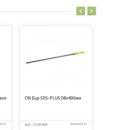
вое
ON Бур SDS-PLUS D8х400мм
Бур "On" Sd
10 шт
Арт.: 15-08-840
больше 10 шт
Арт.: 15-08-816