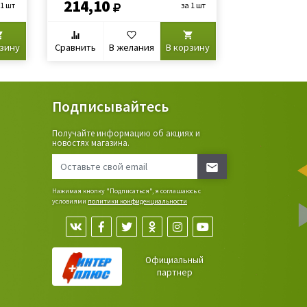
214,10
112,10
 1 шт
за 1 шт
рзину
Сравнить
В желания
В корзину
Сравнить
В
Подписывайтесь
Получайте информацию об акциях и
ьные
новостях магазина.
сада,
Нажимая кнопку "Подписаться", я соглашаюсь с
условиями
политики конфиденциальности
Официальный
партнер