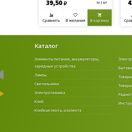
39,50
4
за 1 шт
Сравнить
В желания
В корзину
Сра
Каталог
Элементы питания, аккумуляторы,
Электр
зарядные устройства
Бытова
Лампы
Товары
Светильники
Товары
Электротехника
Радио
Клей
Инстр
Клейкая лента, изолента