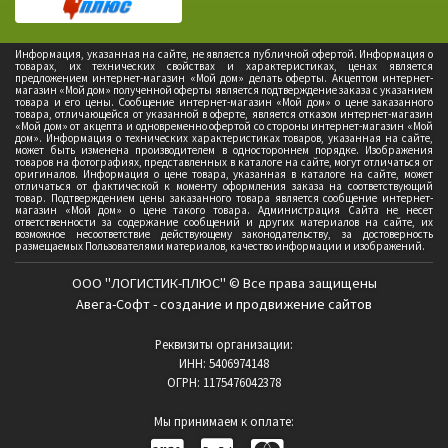
Информация, указанная на сайте, не является публичной офертой. Информация о
товарах, их технических свойствах и характеристиках, ценах является
предложением интернет-магазин «Мой дом» делать оферты. Акцептом интернет-
магазин «Мой дом» полученной оферты является подтверждение заказа с указанием
товара и его цены. Сообщение интернет-магазин «Мой дом» о цене заказанного
товара, отличающейся от указанной в оферте, является отказом интернет-магазин
«Мой дом» от акцепта и одновременно офертой со стороны интернет-магазин «Мой
дом». Информация о технических характеристиках товаров, указанная на сайте,
может быть изменена производителем в одностороннем порядке. Изображения
товаров на фотографиях, представленных в каталоге на сайте, могут отличаться от
оригиналов. Информация о цене товара, указанная в каталоге на сайте, может
отличаться от фактической к моменту оформления заказа на соответствующий
товар. Подтверждением цены заказанного товара является сообщение интернет-
магазин «Мой дом» о цене такого товара. Администрация Сайта не несет
ответственности за содержание сообщений и других материалов на сайте, их
возможное несоответствие действующему законодательству, за достоверность
размещаемых Пользователями материалов, качество информации и изображений.
ООО "ЛОГИСТИК-ПЛЮС" © Все права защищены
Авега-Софт - создание и продвижение сайтов
Реквизиты организации:
ИНН: 5406974148
ОГРН: 1175476042378
Мы принимаем к оплате: