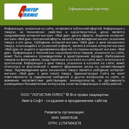
Официальный партнер
Информация, указанная на сайте, не является публичной офертой. Информация о
товарах, их технических свойствах и характеристиках, ценах является
предложением интернет-магазин «Мой дом» делать оферты. Акцептом интернет-
магазин «Мой дом» полученной оферты является подтверждение заказа с указанием
товара и его цены. Сообщение интернет-магазин «Мой дом» о цене заказанного
товара, отличающейся от указанной в оферте, является отказом интернет-магазин
«Мой дом» от акцепта и одновременно офертой со стороны интернет-магазин «Мой
дом». Информация о технических характеристиках товаров, указанная на сайте,
может быть изменена производителем в одностороннем порядке. Изображения
товаров на фотографиях, представленных в каталоге на сайте, могут отличаться от
оригиналов. Информация о цене товара, указанная в каталоге на сайте, может
отличаться от фактической к моменту оформления заказа на соответствующий
товар. Подтверждением цены заказанного товара является сообщение интернет-
магазин «Мой дом» о цене такого товара. Администрация Сайта не несет
ответственности за содержание сообщений и других материалов на сайте, их
возможное несоответствие действующему законодательству, за достоверность
размещаемых Пользователями материалов, качество информации и изображений.
ООО "ЛОГИСТИК-ПЛЮС" © Все права защищены
Авега-Софт - создание и продвижение сайтов
Реквизиты организации:
ИНН: 5406974148
ОГРН: 1175476042378