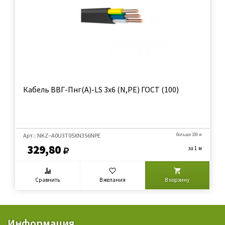
Кабель ВВГ-Пнг(А)-LS 3х6 (N,PE) ГОСТ (100)
Арт.: NKZ–A0U3Т05XN3S6NPE
больше 100 м
329,80
за 1 м
Сравнить
В желания
В корзину
Информация