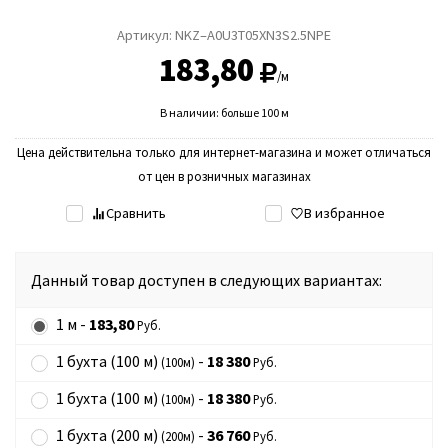
Артикул:
NKZ–A0U3Т05XN3S2.5NPE
183,80
/м
В наличии: больше 100 м
Цена действительна только для интернет-магазина и может отличаться
от цен в розничных магазинах
Сравнить
В избранное
Данный товар доступен в следующих вариантах:
1 м -
183,80
Руб.
1 бухта (100 м)
-
18 380
(100м)
Руб.
1 бухта (100 м)
-
18 380
(100м)
Руб.
1 бухта (200 м)
-
36 760
(200м)
Руб.