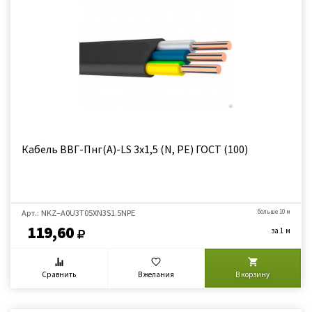
Кабель ВВГ-Пнг(А)-LS 3х1,5 (N, PE) ГОСТ (100)
Арт.: NKZ–A0U3Т05XN3S1.5NPE
больше 10 м
119,60
за 1 м
Сравнить
В желания
В корзину