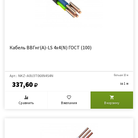
Кабель ВВГнг(А)-LS 4х4(N) ГОСТ (100)
Арт.: NKZ–A0U3Т06XN4S4N
больше 10 м
337,60
за 1 м
Сравнить
В желания
В корзину