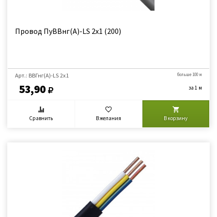
Провод ПуВВнг(А)-LS 2х1 (200)
Арт.: ВВГнг(А)-LS 2х1
больше 100 м
53,90
за 1 м
Сравнить
В желания
В корзину