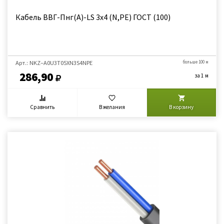
Кабель ВВГ-Пнг(А)-LS 3х4 (N,PE) ГОСТ (100)
Арт.: NKZ–A0U3Т05XN3S4NPE
больше 100 м
286,90
за 1 м
Сравнить
В желания
В корзину