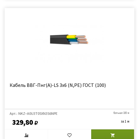
Кабель ВВГ-Пнг(А)-LS 3х6 (N,PE) ГОСТ (100)
Арт.: NKZ–A0U3Т05XN3S6NPE
больше 100 м
329,80
за 1 м