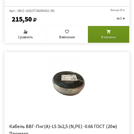
Арт.: NKZ–A0U3Т06XN4S2.5N
больше 10 м
215,50
за 1 м
Сравнить
В желания
В корзину
Кабель ВВГ-Пнг(А)-LS 3х2,5 (N,PE) -0.66 ГОСТ (20м)
Промэко