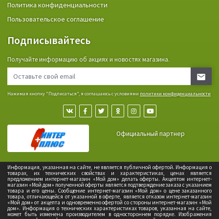
Политика конфиденциальности
Пользовательское соглашение
Подписывайтесь
Получайте информацию об акциях и новостях магазина.
Нажимая кнопку "Подписаться", я соглашаюсь с условиями
политики конфиденциальности
Официальный партнер
Информация, указанная на сайте, не является публичной офертой. Информация о
товарах, их технических свойствах и характеристиках, ценах является
предложением интернет-магазин «Мой дом» делать оферты. Акцептом интернет-
магазин «Мой дом» полученной оферты является подтверждение заказа с указанием
товара и его цены. Сообщение интернет-магазин «Мой дом» о цене заказанного
товара, отличающейся от указанной в оферте, является отказом интернет-магазин
«Мой дом» от акцепта и одновременно офертой со стороны интернет-магазин «Мой
дом». Информация о технических характеристиках товаров, указанная на сайте,
может быть изменена производителем в одностороннем порядке. Изображения