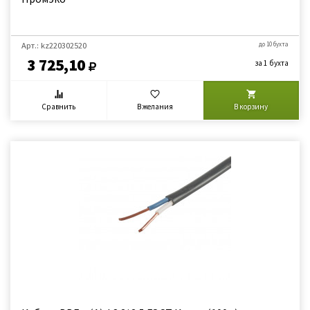
Арт.: kz220302520
до 10 бухта
3 725,10
за 1 бухта
Сравнить
В желания
В корзину