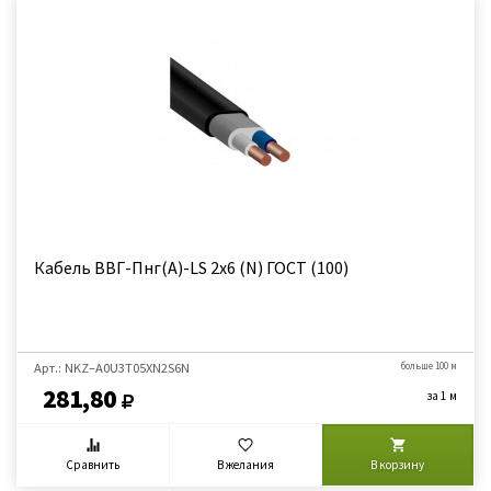
Кабель ВВГ-Пнг(А)-LS 2х6 (N) ГОСТ (100)
Арт.: NKZ–A0U3Т05XN2S6N
больше 100 м
281,80
за 1 м
Сравнить
В желания
В корзину