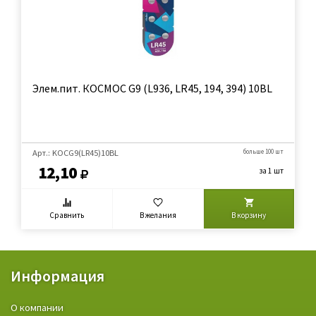
Элем.пит. КОСМОС G9 (L936, LR45, 194, 394) 10BL
Арт.: KOCG9(LR45)10BL
больше 100 шт
12,10
за 1 шт
Сравнить
В желания
В корзину
Информация
О компании