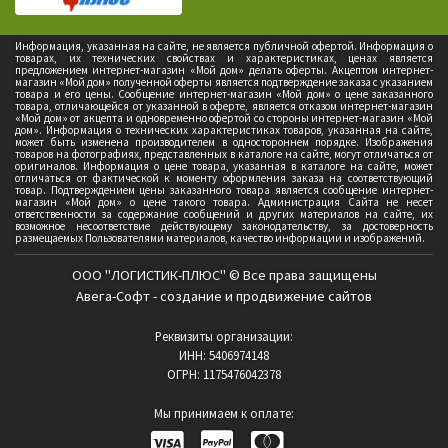
Информация, указанная на сайте, не является публичной офертой. Информация о
товарах, их технических свойствах и характеристиках, ценах является
предложением интернет-магазин «Мой дом» делать оферты. Акцептом интернет-
магазин «Мой дом» полученной оферты является подтверждение заказа с указанием
товара и его цены. Сообщение интернет-магазин «Мой дом» о цене заказанного
товара, отличающейся от указанной в оферте, является отказом интернет-магазин
«Мой дом» от акцепта и одновременно офертой со стороны интернет-магазин «Мой
дом». Информация о технических характеристиках товаров, указанная на сайте,
может быть изменена производителем в одностороннем порядке. Изображения
товаров на фотографиях, представленных в каталоге на сайте, могут отличаться от
оригиналов. Информация о цене товара, указанная в каталоге на сайте, может
отличаться от фактической к моменту оформления заказа на соответствующий
товар. Подтверждением цены заказанного товара является сообщение интернет-
магазин «Мой дом» о цене такого товара. Администрация Сайта не несет
ответственности за содержание сообщений и других материалов на сайте, их
возможное несоответствие действующему законодательству, за достоверность
размещаемых Пользователями материалов, качество информации и изображений.
ООО "ЛОГИСТИК-ПЛЮС" © Все права защищены
Авега-Софт - создание и продвижение сайтов
Реквизиты организации:
ИНН: 5406974148
ОГРН: 1175476042378
Мы принимаем к оплате: